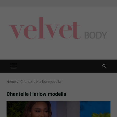
Skip
to
content
PRIMARY
MENU
Home
Chantelle Harlow modella
Chantelle Harlow modella