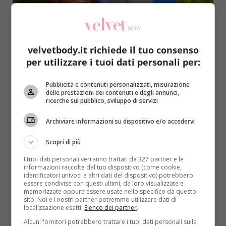
velvetbody.it richiede il tuo consenso
per utilizzare i tuoi dati personali per:
Come le star
Primo Piano
Salute
Pubblicità e contenuti personalizzati, misurazione
delle prestazioni dei contenuti e degli annunci,
Giornata Mondiale della vitiligine: le
ricerche sul pubblico, sviluppo di servizi
domande più frequenti
Archiviare informazioni su dispositivo e/o accedervi
Roberta Gerboni
25 Giugno 2021
La vitiligine esiste da sempre eppure solo negli ultimi
Scopri di più
anni è venuta sempre più allo scoperto. Complici
I tuoi dati personali verranno trattati da 327 partner e le
artisti di...
informazioni raccolte dal tuo dispositivo (come cookie,
identificatori univoci e altri dati del dispositivo) potrebbero
essere condivise con questi ultimi, da loro visualizzate e
Read More
memorizzate oppure essere usate nello specifico da questo
sito. Noi e i nostri partner potremmo utilizzare dati di
localizzazione esatti.
Elenco dei partner
.
Alcuni fornitori potrebbero trattare i tuoi dati personali sulla