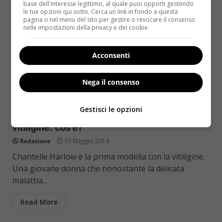
base dell'interesse legittimo, al quale puoi opporti gestendo
le tue opzioni qui sotto. Cerca un link in fondo a questa
pagina o nel menu del sito per gestire o revocare il consenso
nelle impostazioni della privacy e dei cookie.
Acconsenti
Nega il consenso
Bellezza
Gestisci le opzioni
Chantelle Harlow la prima modella con la
vitiligine: cos’è?
Redazione
15 Maggio 2014
Chantelle Harlow è la prima modella con la vitiligine.
Una giovane donna che nonostante la delicata
malattia...
Read More