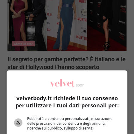
Come le star
Il segreto per gambe perfette? È italiano e le
star di Hollywood l’hanno scoperto
Redazione
31 Maggio 2016
Gambe belle e perfettamente curate come quelle
delle star? Gwyneth Paltrow, Mariah Carey, Christina
velvetbody.it richiede il tuo consenso
Aguilera, Julia Roberts...
per utilizzare i tuoi dati personali per:
Read More
Pubblicità e contenuti personalizzati, misurazione
delle prestazioni dei contenuti e degli annunci,
ricerche sul pubblico, sviluppo di servizi