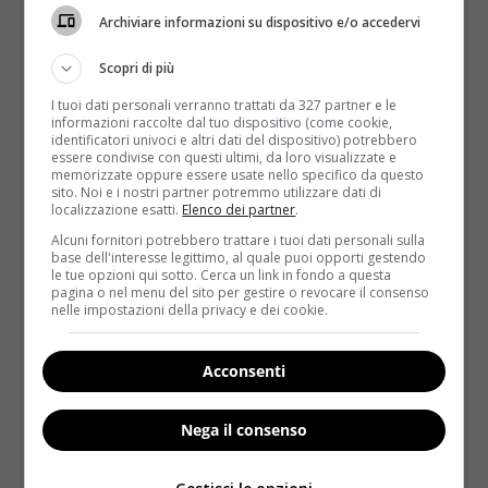
Archiviare informazioni su dispositivo e/o accedervi
Scopri di più
I tuoi dati personali verranno trattati da 327 partner e le
informazioni raccolte dal tuo dispositivo (come cookie,
identificatori univoci e altri dati del dispositivo) potrebbero
essere condivise con questi ultimi, da loro visualizzate e
memorizzate oppure essere usate nello specifico da questo
sito. Noi e i nostri partner potremmo utilizzare dati di
Diete
localizzazione esatti.
Elenco dei partner
.
Alcuni fornitori potrebbero trattare i tuoi dati personali sulla
Le diete delle star: così si preparano per la
base dell'interesse legittimo, al quale puoi opporti gestendo
le tue opzioni qui sotto. Cerca un link in fondo a questa
prova costume
pagina o nel menu del sito per gestire o revocare il consenso
nelle impostazioni della privacy e dei cookie.
Redazione
31 Marzo 2016
Le star di Hollywood devono apparire in forma tutto
l’anno, soprattutto in vista di un nuovo film...
Acconsenti
Read More
Nega il consenso