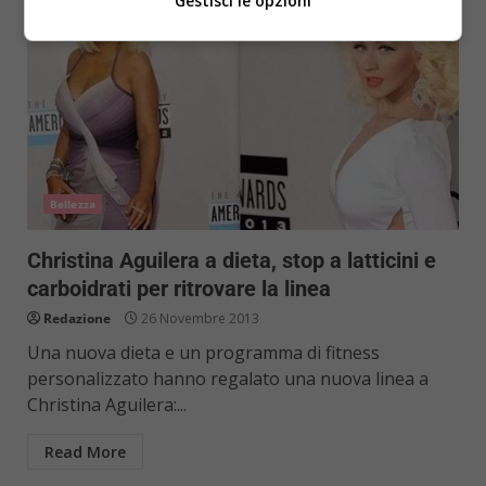
Gestisci le opzioni
Bellezza
Christina Aguilera a dieta, stop a latticini e
carboidrati per ritrovare la linea
Redazione
26 Novembre 2013
Una nuova dieta e un programma di fitness
personalizzato hanno regalato una nuova linea a
Christina Aguilera:...
Read More