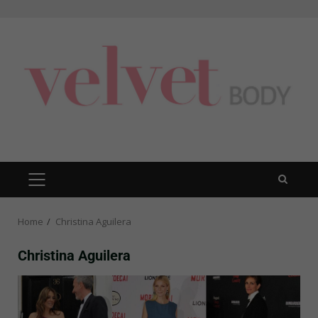
Skip
to
content
PRIMARY
MENU
Home
Christina Aguilera
Christina Aguilera