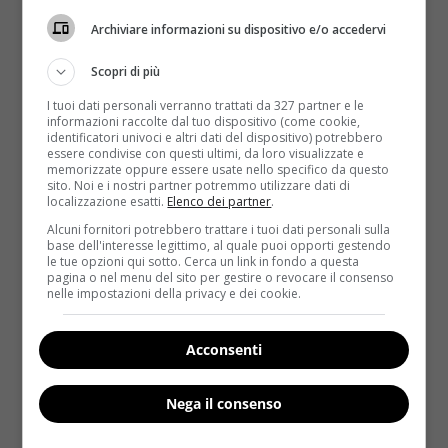
Archiviare informazioni su dispositivo e/o accedervi
Scopri di più
I tuoi dati personali verranno trattati da 327 partner e le
informazioni raccolte dal tuo dispositivo (come cookie,
identificatori univoci e altri dati del dispositivo) potrebbero
essere condivise con questi ultimi, da loro visualizzate e
Sesso
memorizzate oppure essere usate nello specifico da questo
sito. Noi e i nostri partner potremmo utilizzare dati di
localizzazione esatti.
Elenco dei partner
.
Orgasmo multiplo: il ‘trucco’ per non fallire
Alcuni fornitori potrebbero trattare i tuoi dati personali sulla
mai
base dell'interesse legittimo, al quale puoi opporti gestendo
le tue opzioni qui sotto. Cerca un link in fondo a questa
Redazione
26 Giugno 2016
pagina o nel menu del sito per gestire o revocare il consenso
nelle impostazioni della privacy e dei cookie.
Per raggiungere il piacere sessuale e farlo
raggiungere anche alla propria partner è necessario
fare attenzione alle...
Acconsenti
Read More
Nega il consenso