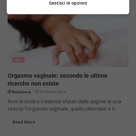
Gestisci le opzioni
Sesso
Orgasmo vaginale: secondo le ultime
ricerche non esiste
Redazione
9 Ottobre 2014
Anni di studi e credenze sfatati dalle pagine di una
ricerca: l’orgasmo vaginale, quello clitorideo e il...
Read More