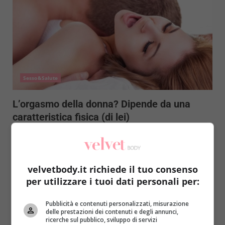
Sesso&Salute
L’orgasmo della donna? Dipende da una
caratteristica fisica (di lei)
Raffaella Mazzei
13 Novembre 2016
L’uomo si impegna nel soddisfare la propria partner
ma ogni sforzo può essere vano in assenza di...
velvetbody.it richiede il tuo consenso
per utilizzare i tuoi dati personali per:
Read More
Pubblicità e contenuti personalizzati, misurazione
delle prestazioni dei contenuti e degli annunci,
ricerche sul pubblico, sviluppo di servizi