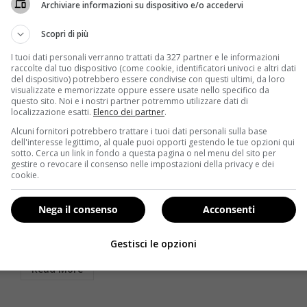
Archiviare informazioni su dispositivo e/o accedervi
Scopri di più
I tuoi dati personali verranno trattati da 327 partner e le informazioni
raccolte dal tuo dispositivo (come cookie, identificatori univoci e altri dati
del dispositivo) potrebbero essere condivise con questi ultimi, da loro
visualizzate e memorizzate oppure essere usate nello specifico da
questo sito. Noi e i nostri partner potremmo utilizzare dati di
localizzazione esatti.
Elenco dei partner
.
Alcuni fornitori potrebbero trattare i tuoi dati personali sulla base
Salute
dell'interesse legittimo, al quale puoi opporti gestendo le tue opzioni qui
sotto. Cerca un link in fondo a questa pagina o nel menu del sito per
gestire o revocare il consenso nelle impostazioni della privacy e dei
Come lavare i denti: i consigli per un sorriso perfetto
cookie.
Redazione
29 Gennaio 2014
Quanto tempo trascorrete davanti lo scaffale del
Nega il consenso
Acconsenti
–
supermercato prima di scegliere lo spazzolino e il
dentifricio che...
Gestisci le opzioni
Read More