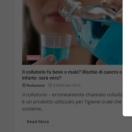
Notizie
Il collutorio fa bene o male? Rischio di cancro o
infarto: sarà vero?
Redazione
4 Febbraio 2014
Il collutorio – erroneamente chiamato colluttorio 
è un prodotto utilizzato per l’igiene orale che si
sostiene...
Read More