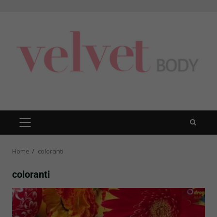
Skip
to
content
PRIMARY
MENU
Home
coloranti
coloranti