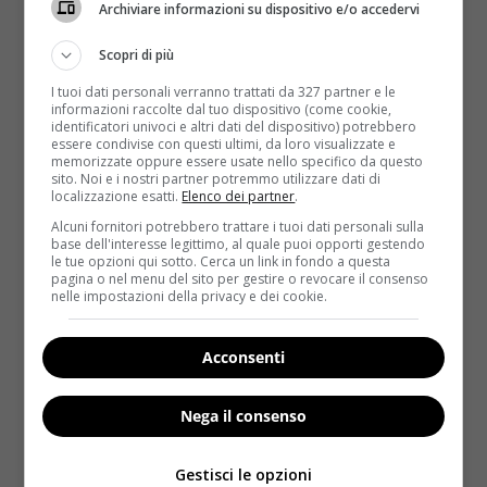
Archiviare informazioni su dispositivo e/o accedervi
Scopri di più
I tuoi dati personali verranno trattati da 327 partner e le
informazioni raccolte dal tuo dispositivo (come cookie,
identificatori univoci e altri dati del dispositivo) potrebbero
essere condivise con questi ultimi, da loro visualizzate e
memorizzate oppure essere usate nello specifico da questo
Calorie
sito. Noi e i nostri partner potremmo utilizzare dati di
localizzazione esatti.
Elenco dei partner
.
Ghiaccioli: amici della linea per una pausa
Alcuni fornitori potrebbero trattare i tuoi dati personali sulla
base dell'interesse legittimo, al quale puoi opporti gestendo
gustosa e rinfrescante
le tue opzioni qui sotto. Cerca un link in fondo a questa
pagina o nel menu del sito per gestire o revocare il consenso
Redazione
8 Maggio 2014
nelle impostazioni della privacy e dei cookie.
Con l’arrivo delle temperature estive il ghiacciolo è
una merenda rinfrescante e gustosa, che piace a
Acconsenti
grandi...
Nega il consenso
Read More
Gestisci le opzioni