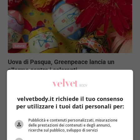
Salute
Uova di Pasqua, Greenpeace lancia un
allarme contro i coloranti
Redazione
23 Marzo 2015
Con la Pasqua alle porte sale l’attesa dei bambini per
le uova e soprattutto per le sorprese....
velvetbody.it richiede il tuo consenso
per utilizzare i tuoi dati personali per:
Read More
Pubblicità e contenuti personalizzati, misurazione
delle prestazioni dei contenuti e degli annunci,
ricerche sul pubblico, sviluppo di servizi