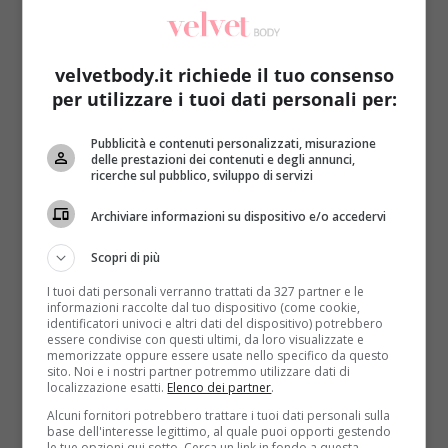
velvetbody.it richiede il tuo consenso
per utilizzare i tuoi dati personali per:
Pubblicità e contenuti personalizzati, misurazione
Notizie
delle prestazioni dei contenuti e degli annunci,
ricerche sul pubblico, sviluppo di servizi
Lavorare nel tempo libero provoca danni alla
Archiviare informazioni su dispositivo e/o accedervi
salute
Redazione
3 Ottobre 2014
Scopri di più
Lavorare troppo fa male, se poi si lavora anche in
I tuoi dati personali verranno trattati da 327 partner e le
quello che dovrebbe essere il tempo libero...
informazioni raccolte dal tuo dispositivo (come cookie,
identificatori univoci e altri dati del dispositivo) potrebbero
essere condivise con questi ultimi, da loro visualizzate e
Read More
memorizzate oppure essere usate nello specifico da questo
sito. Noi e i nostri partner potremmo utilizzare dati di
localizzazione esatti.
Elenco dei partner
.
Alcuni fornitori potrebbero trattare i tuoi dati personali sulla
base dell'interesse legittimo, al quale puoi opporti gestendo
le tue opzioni qui sotto. Cerca un link in fondo a questa