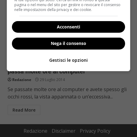
pagina o nel menu del sito per gestire o revocare il consenso
nelle impostazioni della privacy e dei cookie.
Acconsenti
Nega il consenso
Esercizi al lavoro
Gestisci le opzioni
Occhi stanchi: esercizi salva-vista per chi
passa molte ore al computer
Redazione
29 Luglio 2014
Se passate molte ore al computer e avete spesso gli
occhi rossi, la vista appannata o un’eccessiva...
Read More
Redazione
Disclaimer
Privacy Policy