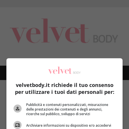
Skip
to
content
PRIMARY
MENU
velvetbody.it richiede il tuo consenso
Home
corinne clery
per utilizzare i tuoi dati personali per:
corinne clery
Pubblicità e contenuti personalizzati, misurazione
delle prestazioni dei contenuti e degli annunci,
ricerche sul pubblico, sviluppo di servizi
Archiviare informazioni su dispositivo e/o accedervi