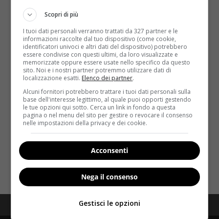
Scopri di più
I tuoi dati personali verranno trattati da 327 partner e le
informazioni raccolte dal tuo dispositivo (come cookie,
identificatori univoci e altri dati del dispositivo) potrebbero
essere condivise con questi ultimi, da loro visualizzate e
memorizzate oppure essere usate nello specifico da questo
sito. Noi e i nostri partner potremmo utilizzare dati di
Interviste
localizzazione esatti.
Elenco dei partner
.
Alcuni fornitori potrebbero trattare i tuoi dati personali sulla
Giorgio Ceci, personal trainer: “il GetBusy
base dell'interesse legittimo, al quale puoi opporti gestendo
le tue opzioni qui sotto. Cerca un link in fondo a questa
meglio della chirurgia estetica”
pagina o nel menu del sito per gestire o revocare il consenso
nelle impostazioni della privacy e dei cookie.
Redazione
5 Marzo 2015
Si chiama Giorgio Ceci ed è il personal trainer dei vip.
Ha alle spalle un passato da...
Acconsenti
Read More
Nega il consenso
Gestisci le opzioni
Redazione
Disclaimer
Privacy Policy