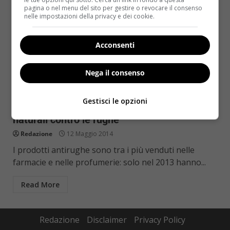
pagina o nel menu del sito per gestire o revocare il consenso
nelle impostazioni della privacy e dei cookie.
Acconsenti
Nega il consenso
Notizie
Gestisci le opzioni
Riso, soia e fermenti lattici: i nuovi rimedi
naturali contro le rughe
Redazione
12 Maggio 2014
I prodotti antirughe sono tra i più venduti nelle
farmacie e nelle profumerie: solo nel 2013 hanno...
Read More
Redazione
Disclaimer
Privacy Policy