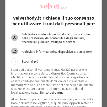
velvetbody.it richiede il tuo consenso
per utilizzare i tuoi dati personali per:
Pubblicità e contenuti personalizzati, misurazione
Come le star
delle prestazioni dei contenuti e degli annunci,
ricerche sul pubblico, sviluppo di servizi
Federica Panicucci: il segreto per avere 47
Archiviare informazioni su dispositivo e/o accedervi
anni e dimostrarne 30
Redazione
28 Ottobre 2014
Scopri di più
Il 27 ottobre ha compiuto 47 anni e li ha festeggiati
I tuoi dati personali verranno trattati da 327 partner e le
con un grande party: Federica Panicucci...
informazioni raccolte dal tuo dispositivo (come cookie,
identificatori univoci e altri dati del dispositivo) potrebbero
essere condivise con questi ultimi, da loro visualizzate e
Read More
memorizzate oppure essere usate nello specifico da questo
sito. Noi e i nostri partner potremmo utilizzare dati di
localizzazione esatti.
Elenco dei partner
.
Alcuni fornitori potrebbero trattare i tuoi dati personali sulla
base dell'interesse legittimo, al quale puoi opporti gestendo
le tue opzioni qui sotto. Cerca un link in fondo a questa