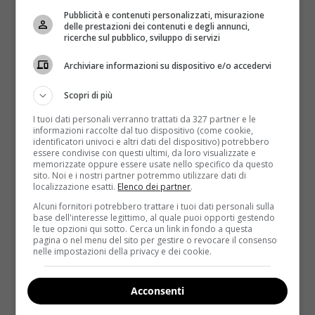
Read More
Pubblicità e contenuti personalizzati, misurazione
delle prestazioni dei contenuti e degli annunci,
ricerche sul pubblico, sviluppo di servizi
Archiviare informazioni su dispositivo e/o accedervi
Scopri di più
I tuoi dati personali verranno trattati da 327 partner e le
informazioni raccolte dal tuo dispositivo (come cookie,
identificatori univoci e altri dati del dispositivo) potrebbero
essere condivise con questi ultimi, da loro visualizzate e
memorizzate oppure essere usate nello specifico da questo
sito. Noi e i nostri partner potremmo utilizzare dati di
Bio
Rimedi Naturali
localizzazione esatti.
Elenco dei partner
.
Alcuni fornitori potrebbero trattare i tuoi dati personali sulla
base dell'interesse legittimo, al quale puoi opporti gestendo
Maschera viso alla curcuma: addio brufoli,
le tue opzioni qui sotto. Cerca un link in fondo a questa
pelle più giovane [VIDEO]
pagina o nel menu del sito per gestire o revocare il consenso
nelle impostazioni della privacy e dei cookie.
Redazione
20 Marzo 2018
La curcuma è una spezia molto usata in cucina che
Acconsenti
viene apprezzata per il suo sapore esotico...