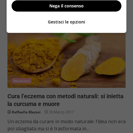
Read More
Nega il consenso
Gestisci le opzioni
Benessere
Cura l’eczema con metodi naturali: si inietta
la curcuma e muore
Raffaella Mazzei
30 Marzo 2017
Un eczema da curare in modo naturale: l’idea non era
poi sbagliata ma si è trasformata in...