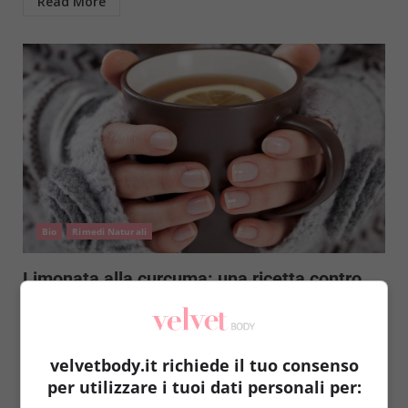
Read More
Bio
Rimedi Naturali
Limonata alla curcuma: una ricetta contro
stress e depressione
Raffaella Mazzei
1 Giugno 2018
La curcuma è utilissima per la salute, molto più di
velvetbody.it richiede il tuo consenso
quanto si possa pensare. Non è un...
per utilizzare i tuoi dati personali per: