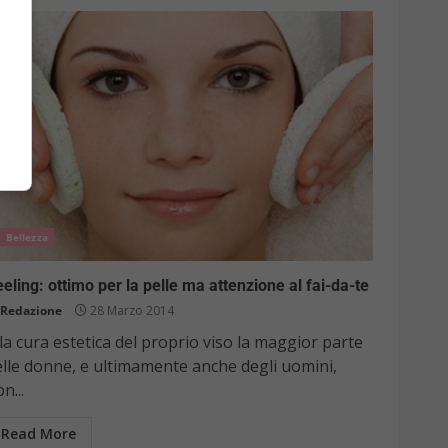
Bellezza
eling: ottimo per la pelle ma attenzione al fai-da-te
Redazione
28 Marzo 2014
la cura estetica del proprio viso la maggior parte
elle donne, e ultimamente anche degli uomini,
n...
Read More