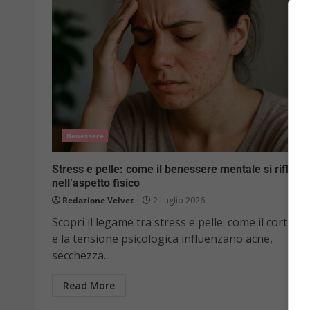
Benessere
Stress e pelle: come il benessere mentale si riflette
nell’aspetto fisico
Redazione Velvet
2 Luglio 2026
Scopri il legame tra stress e pelle: come il cortisol
e la tensione psicologica influenzano acne,
secchezza...
Read More