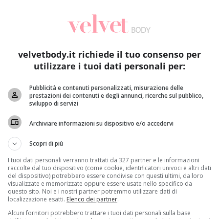
velvetbody.it richiede il tuo consenso per
utilizzare i tuoi dati personali per:
Pubblicità e contenuti personalizzati, misurazione delle
prestazioni dei contenuti e degli annunci, ricerche sul pubblico,
Interviste
sviluppo di servizi
Elisabetta Sorbellini, dermatologa: “Con il filler è la
Pr
Archiviare informazioni su dispositivo e/o accedervi
gestione degli inconvenienti a fare la differenza”
ne
Raffaella Mazzei
23 Febbraio 2017
Scopri di più
o
La dott.ssa Elisabetta Sorbellini è una dermatologa
S
I tuoi dati personali verranno trattati da 327 partner e le informazioni
dello Studio Rinaldi di Milano nonché membro
ev
raccolte dal tuo dispositivo (come cookie, identificatori univoci e altri dati
del dispositivo) potrebbero essere condivise con questi ultimi, da loro
dell’International Hair Research...
visualizzate e memorizzate oppure essere usate nello specifico da
questo sito. Noi e i nostri partner potremmo utilizzare dati di
localizzazione esatti.
Elenco dei partner
.
Read More
Alcuni fornitori potrebbero trattare i tuoi dati personali sulla base