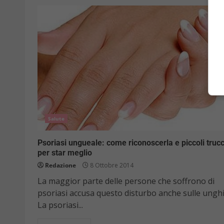
Salute
Psoriasi ungueale: come riconoscerla e piccoli trucc
per star meglio
Redazione
8 Ottobre 2014
La maggior parte delle persone che soffrono di
psoriasi accusa questo disturbo anche sulle unghi
La psoriasi...