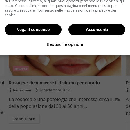
dell'interesse legittimo, al quale puoi opporti gestendo le tue opzioni qui
sotto. Cerca un link in fondo a questa pagina o nel menu del sito per
gestire o revocare il consenso nelle impostazioni della privacy e dei
cookie.
Nega il consenso
Acconsenti
Gestisci le opzioni
Bellezza
hi
Rosacea: riconoscere il disturbo per curarlo
Pe
Redazione
24 Settembre 2014
La rosacea è una patologia che interessa circa il 3%
Al
della popolazione dai 30 ai 50 anni,...
d
e.
no
Read More