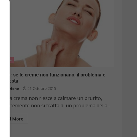
Salute
urito: se le creme non funzionano, il problema è
lla testa
Redazione
21 Ottobre 2015
ei una crema non riesce a calmare un prurito,
identemente non si tratta di un problema della...
Read More