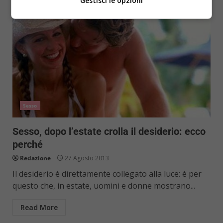
Gestisci le opzioni
Sesso
Sesso, dopo l’estate crolla il desiderio: ecco
perché
Redazione
27 Agosto 2013
Il desiderio è direttamente collegato alla luce: è per
questo che, in estate, uomini e donne mostrano...
Read More