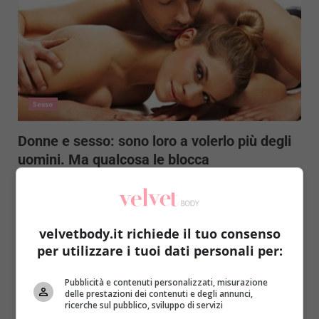
Sesso
Donne e sesso: sono loro a volerlo più degli
uomini. Ma qualcosa le blocca
Redazione
16 Settembre 2015
Le donne vogliono fare sesso più degli uomini:
questa la scoperta di un sondaggio portato avanti
velvetbody.it richiede il tuo consenso
da...
per utilizzare i tuoi dati personali per:
Read More
Pubblicità e contenuti personalizzati, misurazione
delle prestazioni dei contenuti e degli annunci,
ricerche sul pubblico, sviluppo di servizi