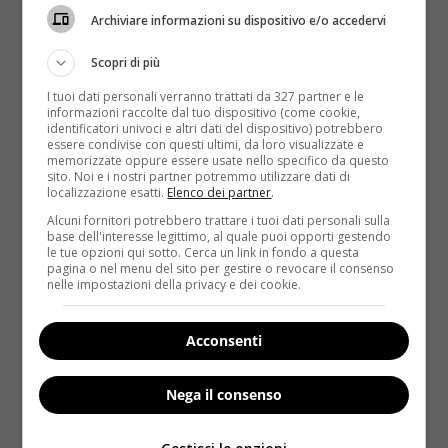
Archiviare informazioni su dispositivo e/o accedervi
Scopri di più
I tuoi dati personali verranno trattati da 327 partner e le
informazioni raccolte dal tuo dispositivo (come cookie,
identificatori univoci e altri dati del dispositivo) potrebbero
essere condivise con questi ultimi, da loro visualizzate e
memorizzate oppure essere usate nello specifico da questo
sito. Noi e i nostri partner potremmo utilizzare dati di
Sesso
localizzazione esatti.
Elenco dei partner
.
Alcuni fornitori potrebbero trattare i tuoi dati personali sulla
Sesso, come accendere il desiderio con le
base dell'interesse legittimo, al quale puoi opporti gestendo
le tue opzioni qui sotto. Cerca un link in fondo a questa
spezie
pagina o nel menu del sito per gestire o revocare il consenso
nelle impostazioni della privacy e dei cookie.
Redazione
13 Settembre 2013
Lo stress, la stanchezza, le fluttuazioni ormonali e
qualche piccolo problema di salute possono
Acconsenti
influenzare negativamente la...
Nega il consenso
Read More