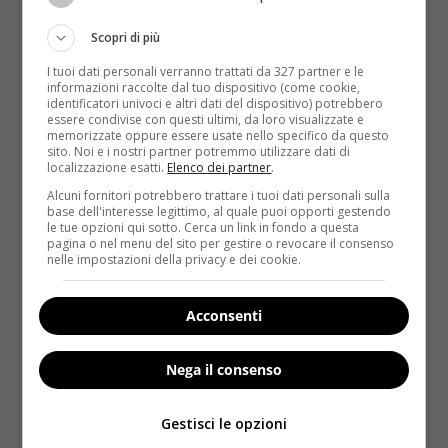
Scopri di più
I tuoi dati personali verranno trattati da 327 partner e le
informazioni raccolte dal tuo dispositivo (come cookie,
identificatori univoci e altri dati del dispositivo) potrebbero
essere condivise con questi ultimi, da loro visualizzate e
memorizzate oppure essere usate nello specifico da questo
sito. Noi e i nostri partner potremmo utilizzare dati di
Benessere
localizzazione esatti.
Elenco dei partner
.
Alcuni fornitori potrebbero trattare i tuoi dati personali sulla
Singhiozzo: ecco perchè viene e come farlo
base dell'interesse legittimo, al quale puoi opporti gestendo
le tue opzioni qui sotto. Cerca un link in fondo a questa
andare via
pagina o nel menu del sito per gestire o revocare il consenso
nelle impostazioni della privacy e dei cookie.
Carlotta Giuliano
13 Dicembre 2018
Molti di noi, se non proprio tutti, hanno
sperimentato il singhiozzo almeno una volta nella
Acconsenti
vita. Un’esperienza...
Nega il consenso
Read More
Gestisci le opzioni