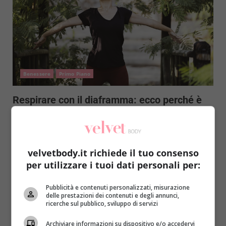
Benessere
Primo Piano
Respirare con il diaframma: ecco perché è
così importante e come imparare a farlo
Roberta Gerboni
15 Febbraio 2021
Respirare è l’attività principale che ci mantiene in vita
velvetbody.it richiede il tuo consenso
e da essa dipendono molte altre funzioni del nostro...
per utilizzare i tuoi dati personali per:
Read More
Pubblicità e contenuti personalizzati, misurazione
delle prestazioni dei contenuti e degli annunci,
ricerche sul pubblico, sviluppo di servizi
Archiviare informazioni su dispositivo e/o accedervi