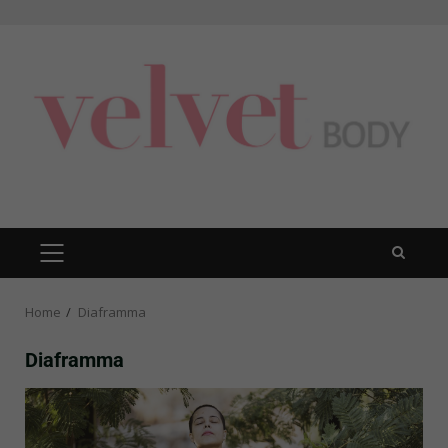
Skip
to
content
PRIMARY
MENU
Home
Diaframma
Diaframma