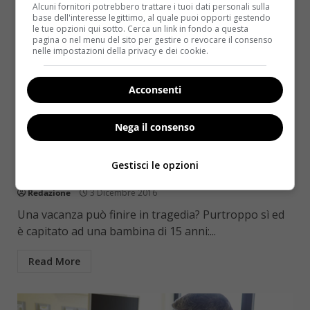
Alcuni fornitori potrebbero trattare i tuoi dati personali sulla
base dell'interesse legittimo, al quale puoi opporti gestendo
le tue opzioni qui sotto. Cerca un link in fondo a questa
pagina o nel menu del sito per gestire o revocare il consenso
nelle impostazioni della privacy e dei cookie.
Acconsenti
Kids
Notizie
Nega il consenso
La figlia ha una malattia misteriosa:
Gestisci le opzioni
pubblica le foto per cercare una diagnosi
Redazione
3 Dicembre 2016
Una vacanza può finire in tragedia? Purtroppo sì ed
è capitato ad una bambina di 15 anni:...
Read More