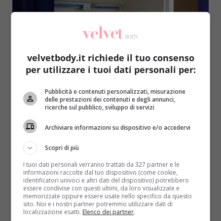
velvetbody.it richiede il tuo consenso
per utilizzare i tuoi dati personali per:
Salute
Pubblicità e contenuti personalizzati, misurazione
delle prestazioni dei contenuti e degli annunci,
“Troppo giovane per il cancro”: il medico
ricerche sul pubblico, sviluppo di servizi
sbaglia la diagnosi, ha solo 6 mesi di vita
Archiviare informazioni su dispositivo e/o accedervi
Raffaella Mazzei
6 Maggio 2017
A Deanna Wilson, 35 anni, è stato diagnosticato un
Scopri di più
tumore allo stato terminale. Tutta colpa di una...
I tuoi dati personali verranno trattati da 327 partner e le
informazioni raccolte dal tuo dispositivo (come cookie,
identificatori univoci e altri dati del dispositivo) potrebbero
Read More
essere condivise con questi ultimi, da loro visualizzate e
memorizzate oppure essere usate nello specifico da questo
sito. Noi e i nostri partner potremmo utilizzare dati di
localizzazione esatti.
Elenco dei partner
.