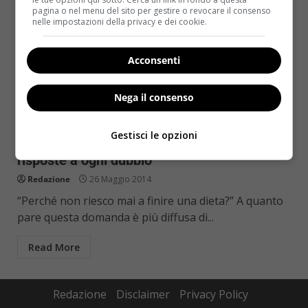
pagina o nel menu del sito per gestire o revocare il consenso
nelle impostazioni della privacy e dei cookie.
Acconsenti
Nega il consenso
Diete
Gestisci le opzioni
Perché non riesco mai a finire una dieta? Le
risposte a ogni dubbio
Redazione
26 Maggio 2014
“Perché non riesco mai a finire una dieta?” A quanto
pare questa domanda è più diffusa di...
Read More
Redazione
Disclaimer
Privacy Policy