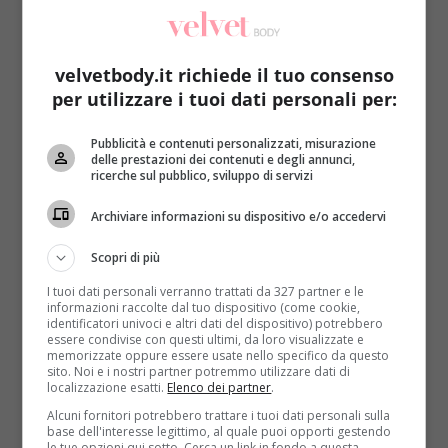
velvetbody.it richiede il tuo consenso
per utilizzare i tuoi dati personali per:
Pubblicità e contenuti personalizzati, misurazione
Salute
delle prestazioni dei contenuti e degli annunci,
ricerche sul pubblico, sviluppo di servizi
L’olio vegetale di palma: cos’è? Come si
Archiviare informazioni su dispositivo e/o accedervi
ottiene?
Redazione
4 Agosto 2016
Scopri di più
Negli ultimi tempi si è molto parlato dell’olio vegetale
I tuoi dati personali verranno trattati da 327 partner e le
di palma. Molti, però, non conoscono le sue...
informazioni raccolte dal tuo dispositivo (come cookie,
identificatori univoci e altri dati del dispositivo) potrebbero
essere condivise con questi ultimi, da loro visualizzate e
Read More
memorizzate oppure essere usate nello specifico da questo
sito. Noi e i nostri partner potremmo utilizzare dati di
localizzazione esatti.
Elenco dei partner
.
Alcuni fornitori potrebbero trattare i tuoi dati personali sulla
base dell'interesse legittimo, al quale puoi opporti gestendo
le tue opzioni qui sotto. Cerca un link in fondo a questa