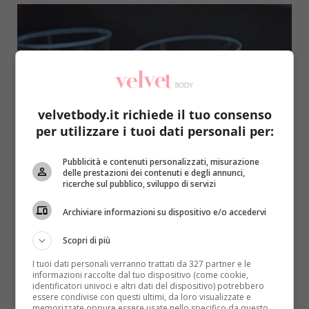
velvetbody.it richiede il tuo consenso
per utilizzare i tuoi dati personali per:
Notizie
Pubblicità e contenuti personalizzati, misurazione
delle prestazioni dei contenuti e degli annunci,
Morta per digiuno-terapia: da 21 giorni
ricerche sul pubblico, sviluppo di servizi
beveva solo acqua
Archiviare informazioni su dispositivo e/o accedervi
Redazione
9 Giugno 2017
Una donna di 57 anni malata di sclerosi multipla è
Scopri di più
morta per digiuno-terapia: come consigliato dal
I tuoi dati personali verranno trattati da 327 partner e le
medico,...
informazioni raccolte dal tuo dispositivo (come cookie,
identificatori univoci e altri dati del dispositivo) potrebbero
essere condivise con questi ultimi, da loro visualizzate e
Read More
memorizzate oppure essere usate nello specifico da questo