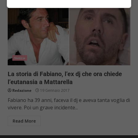
Notizie
La storia di Fabiano, l’ex dj che ora chiede
l’eutanasia a Mattarella
Redazione
19 Gennaio 2017
Fabiano ha 39 anni, faceva il dj e aveva tanta voglia di
vivere. Poi un grave incidente...
Read More