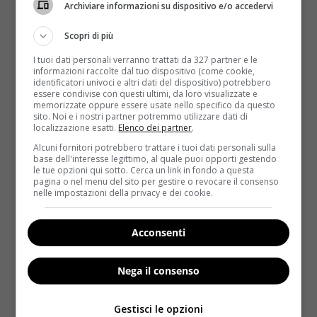
Archiviare informazioni su dispositivo e/o accedervi
Scopri di più
I tuoi dati personali verranno trattati da 327 partner e le
informazioni raccolte dal tuo dispositivo (come cookie,
identificatori univoci e altri dati del dispositivo) potrebbero
essere condivise con questi ultimi, da loro visualizzate e
memorizzate oppure essere usate nello specifico da questo
Notizie
sito. Noi e i nostri partner potremmo utilizzare dati di
localizzazione esatti.
Elenco dei partner
.
L’ultimo viaggio di dj Fabo: la meta è la
Alcuni fornitori potrebbero trattare i tuoi dati personali sulla
base dell'interesse legittimo, al quale puoi opporti gestendo
Svizzera per il suicidio assistito
le tue opzioni qui sotto. Cerca un link in fondo a questa
pagina o nel menu del sito per gestire o revocare il consenso
Raffaella Mazzei
27 Febbraio 2017
nelle impostazioni della privacy e dei cookie.
Fabiano Antoniani, dj Fabo, aveva chiesto a
Mattarella la possibilità di ricorrere all’eutanasia.
Acconsenti
Purtroppo per morire è...
Nega il consenso
Read More
Gestisci le opzioni