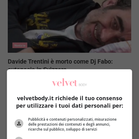
Notizie
Davide Trentini è morto come Dj Fabo:
eutanasia in Svizzera
Raffaella Mazzei
13 Aprile 2017
Mentre il Parlamento italiano parla ancora di fine
vita, Davide Trentini ha seguito l’esempio di dj Fabo:...
velvetbody.it richiede il tuo consenso
per utilizzare i tuoi dati personali per:
Read More
Pubblicità e contenuti personalizzati, misurazione
delle prestazioni dei contenuti e degli annunci,
ricerche sul pubblico, sviluppo di servizi