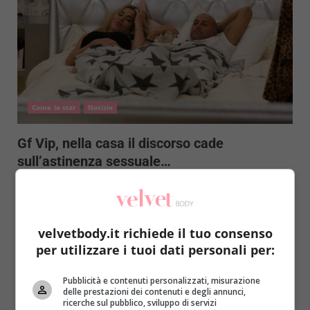
Come le star
Notizie
Gf Vip, nella casa il discorso cade
sull’astinenza sessuale…
Redazione
19 Ottobre 2016
Dopo più di un mese di reclusione, i vip rinchiusi
nella casa del Grande Fratello cominciano ad...
velvetbody.it richiede il tuo consenso
per utilizzare i tuoi dati personali per:
Read More
Pubblicità e contenuti personalizzati, misurazione
delle prestazioni dei contenuti e degli annunci,
ricerche sul pubblico, sviluppo di servizi