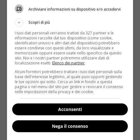
Archiviare informazioni su dispositivo e/o accedervi
Scopri di più
I tuoi dati personali verranno trattati da 327 partner e le
informazioni raccolte dal tuo dispositivo (come cookie,
identificatori univoci e altri dati del dispositivo) potrebbero
essere condivise con questi ultimi, da loro visualizzate e
Come le star
Notizie
memorizzate oppure essere usate nello specifico da questo
sito. Noi e i nostri partner potremmo utilizzare dati di
localizzazione esatti.
Elenco dei partner
.
Gf Vip, mamme a confronto: Elenoire vs
Alcuni fornitori potrebbero trattare i tuoi dati personali sulla
Antonella, il giudizio della rete
base dell'interesse legittimo, al quale puoi opporti gestendo
le tue opzioni qui sotto. Cerca un link in fondo a questa
Raffaella Mazzei
13 Ottobre 2016
pagina o nel menu del sito per gestire o revocare il consenso
nelle impostazioni della privacy e dei cookie.
Al Grande Fratello Vip due personaggi si sono fatti
conoscere come mamme oltre che come donne:
Elenoire...
Acconsenti
Read More
Nega il consenso