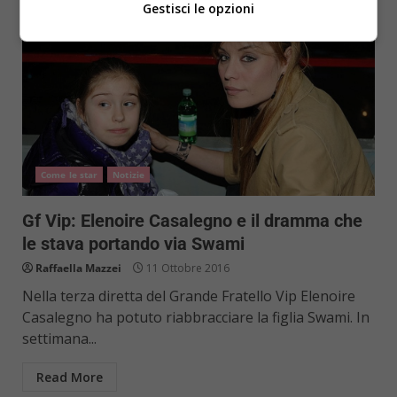
Gestisci le opzioni
Come le star
Notizie
Gf Vip: Elenoire Casalegno e il dramma che
le stava portando via Swami
Raffaella Mazzei
11 Ottobre 2016
Nella terza diretta del Grande Fratello Vip Elenoire
Casalegno ha potuto riabbracciare la figlia Swami. In
settimana...
Read More