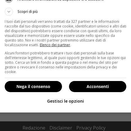
Scopri di più
I tuoi dati personali verranno trattati da 327 partner e le informazioni
raccolte dal tuo dispositivo (come cookie, identificatori univoci e altri dati
del dispositivo) potrebbero essere condivise con questi ultimi, da loro
visualizzate e memorizzate oppure essere usate nello specifico da
questo sito. Noi e i nostri partner potremmo utilizzare dati di
localizzazione esatti.
Elenco dei partner
.
Alcuni fornitori potrebbero trattare i tuoi dati personali sulla base
dell'interesse legittimo, al quale puoi opporti gestendo le tue opzioni qui
sotto. Cerca un link in fondo a questa pagina o nel menu del sito per
gestire o revocare il consenso nelle impostazioni della privacy e dei
ta
cookie.
Nega il consenso
Acconsenti
Gestisci le opzioni
Redazione
Disclaimer
Privacy Policy