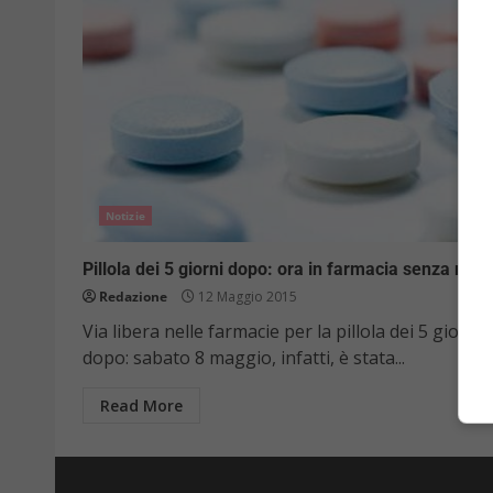
Notizie
Pillola dei 5 giorni dopo: ora in farmacia senza ricet
Redazione
12 Maggio 2015
Via libera nelle farmacie per la pillola dei 5 giorni
dopo: sabato 8 maggio, infatti, è stata...
Read More