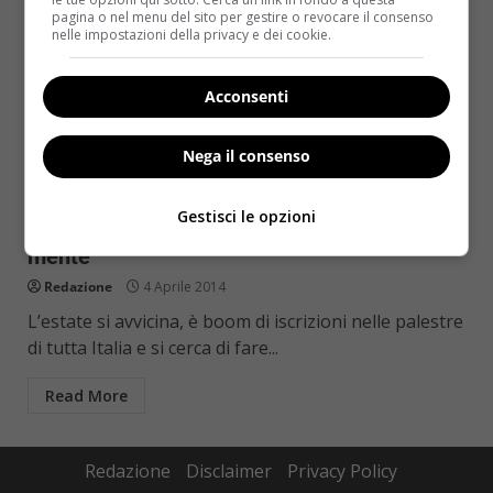
pagina o nel menu del sito per gestire o revocare il consenso
nelle impostazioni della privacy e dei cookie.
Acconsenti
Nega il consenso
Esercizi in palestra
Fitness
Gestisci le opzioni
Il cardiofitness fa bene al cuore e anche alla
mente
Redazione
4 Aprile 2014
L’estate si avvicina, è boom di iscrizioni nelle palestre
di tutta Italia e si cerca di fare...
Read More
Redazione
Disclaimer
Privacy Policy