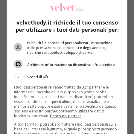
velvetbody.it richiede il tuo consenso
per utilizzare i tuoi dati personali per:
Pubblicità e contenuti personalizzati, misurazione
Notizie
delle prestazioni dei contenuti e degli annunci,
ricerche sul pubblico, sviluppo di servizi
Ariana Grande: dieta vegana ed ellittica per
Archiviare informazioni su dispositivo e/o accedervi
stare sempre in forma
Redazione
12 Ottobre 2015
Scopri di più
Ognuno ha i suoi segreti per stare in forma. Li
I tuoi dati personali verranno trattati da 327 partner e le
hanno ovviamente anche le star di prima...
informazioni raccolte dal tuo dispositivo (come cookie,
identificatori univoci e altri dati del dispositivo) potrebbero
essere condivise con questi ultimi, da loro visualizzate e
Read More
memorizzate oppure essere usate nello specifico da questo
sito. Noi e i nostri partner potremmo utilizzare dati di
localizzazione esatti.
Elenco dei partner
.
Alcuni fornitori potrebbero trattare i tuoi dati personali sulla
base dell'interesse legittimo, al quale puoi opporti gestendo
le tue opzioni qui sotto. Cerca un link in fondo a questa