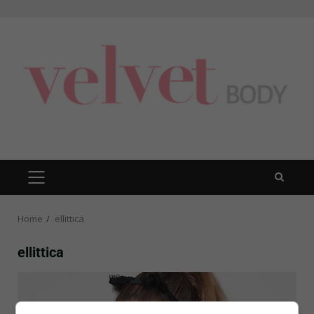
Skip
to
content
PRIMARY
MENU
Home
ellittica
ellittica