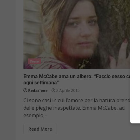
Sesso
Emma McCabe ama un albero: “Faccio sesso con lu
ogni settimana”
Redazione
2 Aprile 2015
Ci sono casi in cui l’amore per la natura prende
delle pieghe inaspettate. Emma McCabe, ad
esempio,...
Read More