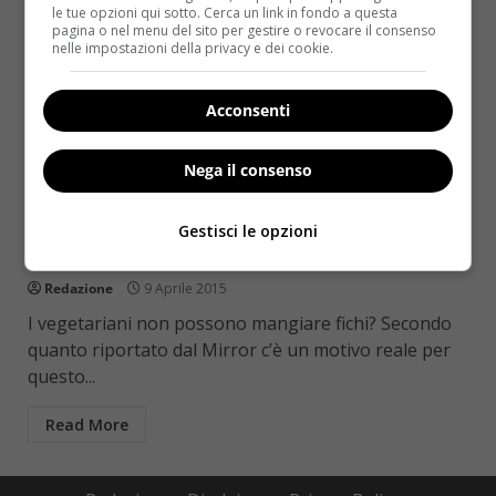
le tue opzioni qui sotto. Cerca un link in fondo a questa
pagina o nel menu del sito per gestire o revocare il consenso
nelle impostazioni della privacy e dei cookie.
Acconsenti
Nega il consenso
Notizie
I vegetariani non possono mangiare fichi: il
Gestisci le opzioni
motivo è sconvolgente
Redazione
9 Aprile 2015
I vegetariani non possono mangiare fichi? Secondo
quanto riportato dal Mirror c’è un motivo reale per
questo...
Read More