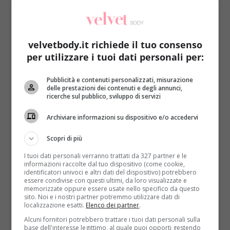
velvetbody.it richiede il tuo consenso
per utilizzare i tuoi dati personali per:
Dolci & Dessert
Pubblicità e contenuti personalizzati, misurazione
delle prestazioni dei contenuti e degli annunci,
ricerche sul pubblico, sviluppo di servizi
Ricette vegan: come preparare i biscotti ai
fichi [VIDEO]
Archiviare informazioni su dispositivo e/o accedervi
Redazione
5 Luglio 2015
Scopri di più
Vi piacciono i fichi? Vi presentiamo una ricetta facile
I tuoi dati personali verranno trattati da 327 partner e le
da fare per dei biscotti leggeri e vegan....
informazioni raccolte dal tuo dispositivo (come cookie,
identificatori univoci e altri dati del dispositivo) potrebbero
Read More
essere condivise con questi ultimi, da loro visualizzate e
memorizzate oppure essere usate nello specifico da questo
sito. Noi e i nostri partner potremmo utilizzare dati di
localizzazione esatti.
Elenco dei partner
.
Alcuni fornitori potrebbero trattare i tuoi dati personali sulla
base dell'interesse legittimo, al quale puoi opporti gestendo