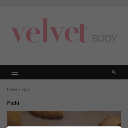
Skip
to
content
PRIMARY
MENU
Home
Fichi
Fichi