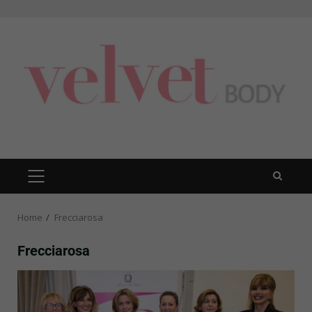
Skip
to
content
PRIMARY
MENU
Home
Frecciarosa
Frecciarosa