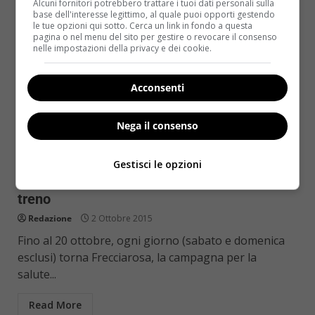
Alcuni fornitori potrebbero trattare i tuoi dati personali sulla
base dell'interesse legittimo, al quale puoi opporti gestendo
le tue opzioni qui sotto. Cerca un link in fondo a questa
pagina o nel menu del sito per gestire o revocare il consenso
nelle impostazioni della privacy e dei cookie.
Acconsenti
Nega il consenso
Notizie
Elena Sofia Ricci e il flash mob per
Gestisci le opzioni
Frecciarosa: la salute delle donne viaggia in
treno
Redazione
2 Ottobre 2015
Fino al 20 ottobre, ogni giorno (sabato e domenica
esclusi) torna Frecciarosa, la campagna per la
salute...
Read More