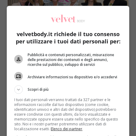
velvetbody.it richiede il tuo consenso
per utilizzare i tuoi dati personali per:
Notizie
Pubblicità e contenuti personalizzati, misurazione
Frecciarosa 2016 – dal 3 al 14 ottobre la
delle prestazioni dei contenuti e degli annunci,
ricerche sul pubblico, sviluppo di servizi
prevenzione viaggia ad Alta Velocità
Redazione
3 Ottobre 2016
Archiviare informazioni su dispositivo e/o accedervi
Anche quest’anno, nel mese dedicato alla
Scopri di più
prevenzione delle malattie che colpiscono le donne,
la Società di trasporto...
I tuoi dati personali verranno trattati da 327 partner e le
informazioni raccolte dal tuo dispositivo (come cookie,
identificatori univoci e altri dati del dispositivo) potrebbero
Read More
essere condivise con questi ultimi, da loro visualizzate e
memorizzate oppure essere usate nello specifico da questo
sito. Noi e i nostri partner potremmo utilizzare dati di
localizzazione esatti.
Elenco dei partner
.