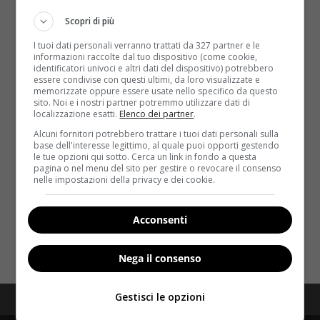
Scopri di più
I tuoi dati personali verranno trattati da 327 partner e le
informazioni raccolte dal tuo dispositivo (come cookie,
identificatori univoci e altri dati del dispositivo) potrebbero
essere condivise con questi ultimi, da loro visualizzate e
memorizzate oppure essere usate nello specifico da questo
sito. Noi e i nostri partner potremmo utilizzare dati di
Interviste
localizzazione esatti.
Elenco dei partner
.
Alcuni fornitori potrebbero trattare i tuoi dati personali sulla
Giorgio Ceci, personal trainer: “il GetBusy
base dell'interesse legittimo, al quale puoi opporti gestendo
le tue opzioni qui sotto. Cerca un link in fondo a questa
meglio della chirurgia estetica”
pagina o nel menu del sito per gestire o revocare il consenso
nelle impostazioni della privacy e dei cookie.
Redazione
5 Marzo 2015
Si chiama Giorgio Ceci ed è il personal trainer dei vip.
Ha alle spalle un passato da...
Acconsenti
Read More
Nega il consenso
Gestisci le opzioni
Redazione
Disclaimer
Privacy Policy