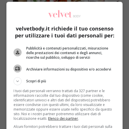
velvetbody.it richiede il tuo consenso
per utilizzare i tuoi dati personali per:
Salute
Pubblicità e contenuti personalizzati, misurazione
delle prestazioni dei contenuti e degli annunci,
Prodotti Herbalife: sostituiscono i pasti, ma
ricerche sul pubblico, sviluppo di servizi
fanno male alla salute?
Archiviare informazioni su dispositivo e/o accedervi
Redazione
28 Giugno 2016
La Herbalife propone un’intera linea di prodotti in
Scopri di più
grado di sostituire alcuni pasti e integrare la
I tuoi dati personali verranno trattati da 327 partner e le
propria...
informazioni raccolte dal tuo dispositivo (come cookie,
identificatori univoci e altri dati del dispositivo) potrebbero
essere condivise con questi ultimi, da loro visualizzate e
Read More
memorizzate oppure essere usate nello specifico da questo
sito. Noi e i nostri partner potremmo utilizzare dati di
localizzazione esatti.
Elenco dei partner
.
Alcuni fornitori potrebbero trattare i tuoi dati personali sulla