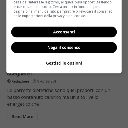
base dell'interesse legittimo, al quale puoi opporti gestendo
le tue opzioni qui sotto. Cerca un link in fondo a questa
pagina o nel menu del sito per gestire o revocare il consenso
nelle impostazioni della privacy e dei cookie.
Acconsenti
Nega il consenso
Snack spuntini e merende
Gestisci le opzioni
Barrette dietetiche per perdere peso: quali
scegliere?
Redazione
9 Aprile 2014
Le barrette dietetiche sono quei prodotti con un
basso contenuto calorico ma un alto livello
energetico che...
Read More