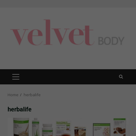
Skip
to
content
PRIMARY
MENU
Home
herbalife
herbalife