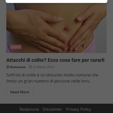
Salute
Attacchi di colite? Ecco cosa fare per curarli
Redazione
31 Marzo 2014
Soffrire di colite è un disturbo molto comune che
limita un gran numero di persone nelle loro...
Read More
Redazione
Disclaimer
Privacy Policy