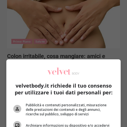
Primo Piano
Salute
Colon irritabile, cosa mangiare: amici e
nemici sulla tavola
Roberta Gerboni
7 Settembre 2020
Il colon irritabile o infiammato è un problema di
velvetbody.it richiede il tuo consenso
salute che affligge molte persone. Le cause
per utilizzare i tuoi dati personali per:
possono...
Pubblicità e contenuti personalizzati, misurazione
Read More
delle prestazioni dei contenuti e degli annunci,
ricerche sul pubblico, sviluppo di servizi
Archiviare informazioni su dispositivo e/o accedervi