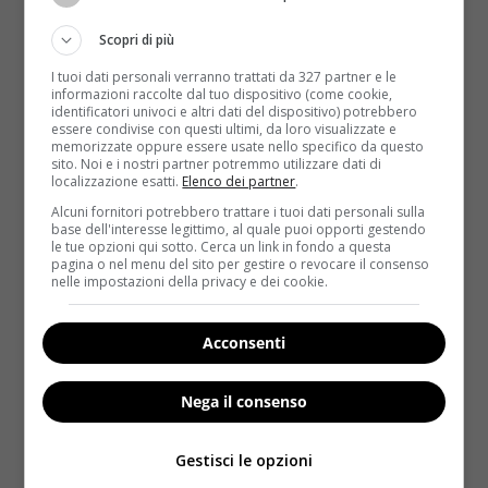
Scopri di più
I tuoi dati personali verranno trattati da 327 partner e le
informazioni raccolte dal tuo dispositivo (come cookie,
identificatori univoci e altri dati del dispositivo) potrebbero
essere condivise con questi ultimi, da loro visualizzate e
memorizzate oppure essere usate nello specifico da questo
sito. Noi e i nostri partner potremmo utilizzare dati di
localizzazione esatti.
Elenco dei partner
.
Salute
Alcuni fornitori potrebbero trattare i tuoi dati personali sulla
base dell'interesse legittimo, al quale puoi opporti gestendo
le tue opzioni qui sotto. Cerca un link in fondo a questa
Colite: qual è il problema?
pagina o nel menu del sito per gestire o revocare il consenso
nelle impostazioni della privacy e dei cookie.
Redazione
10 Febbraio 2017
Dalla Ricerca Aboca un innovativo complesso
molecolare di resine, polisaccaridi e polifenoli, per il
Acconsenti
trattamento della Sindrome...
Nega il consenso
Read More
Gestisci le opzioni