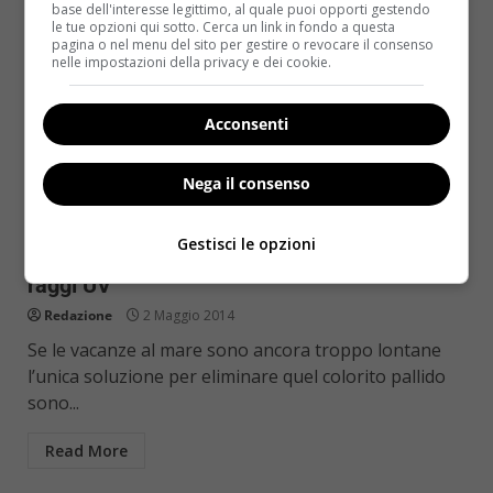
base dell'interesse legittimo, al quale puoi opporti gestendo
le tue opzioni qui sotto. Cerca un link in fondo a questa
pagina o nel menu del sito per gestire o revocare il consenso
nelle impostazioni della privacy e dei cookie.
Acconsenti
Notizie
Nega il consenso
Tintarella artificiale e smalto semi-
Gestisci le opzioni
permanente: tutti rischi della lampade a
raggi UV
Redazione
2 Maggio 2014
Se le vacanze al mare sono ancora troppo lontane
l’unica soluzione per eliminare quel colorito pallido
sono...
Read More