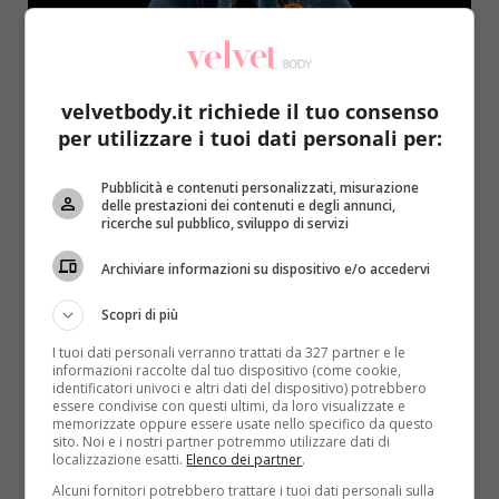
velvetbody.it richiede il tuo consenso
per utilizzare i tuoi dati personali per:
Salute
Pubblicità e contenuti personalizzati, misurazione
delle prestazioni dei contenuti e degli annunci,
Il 40% dei tumori si potrebbero prevenire: 9
ricerche sul pubblico, sviluppo di servizi
consigli degli oncologi
Archiviare informazioni su dispositivo e/o accedervi
Raffaella Mazzei
28 Aprile 2017
Il fato o i fattori genetici non sono gli unici
Scopri di più
responsabili del tumore. Gli oncologi hanno stilato...
I tuoi dati personali verranno trattati da 327 partner e le
informazioni raccolte dal tuo dispositivo (come cookie,
identificatori univoci e altri dati del dispositivo) potrebbero
Read More
essere condivise con questi ultimi, da loro visualizzate e
memorizzate oppure essere usate nello specifico da questo
sito. Noi e i nostri partner potremmo utilizzare dati di
localizzazione esatti.
Elenco dei partner
.
Alcuni fornitori potrebbero trattare i tuoi dati personali sulla