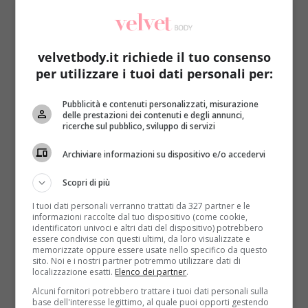
velvetbody.it richiede il tuo consenso
per utilizzare i tuoi dati personali per:
Pubblicità e contenuti personalizzati, misurazione
Notizie
delle prestazioni dei contenuti e degli annunci,
ricerche sul pubblico, sviluppo di servizi
Capodanno 2017, menù degli italiani tra
Archiviare informazioni su dispositivo e/o accedervi
conferme e qualche sorpresa
Raffaella Mazzei
1 Gennaio 2017
Scopri di più
Per il Capodanno 2017 4 italiani su 3 hanno deciso di
I tuoi dati personali verranno trattati da 327 partner e le
restare a casa. Nonostante ciò, la...
informazioni raccolte dal tuo dispositivo (come cookie,
identificatori univoci e altri dati del dispositivo) potrebbero
essere condivise con questi ultimi, da loro visualizzate e
Read More
memorizzate oppure essere usate nello specifico da questo
sito. Noi e i nostri partner potremmo utilizzare dati di
localizzazione esatti.
Elenco dei partner
.
Alcuni fornitori potrebbero trattare i tuoi dati personali sulla
base dell'interesse legittimo, al quale puoi opporti gestendo