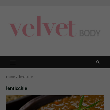
Skip
to
content
PRIMARY
MENU
Home
lenticchie
lenticchie