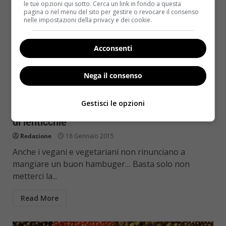
le tue opzioni qui sotto. Cerca un link in fondo a questa
pagina o nel menu del sito per gestire o revocare il consenso
nelle impostazioni della privacy e dei cookie.
Acconsenti
Nega il consenso
Secondi piatti
Gestisci le opzioni
Ricette vegane: come preparare l’hamburger
di lenticchie
Redazione
18 Gennaio 2015
Anche i vegani e vegetariani non rinunciano a
mangiare un buon hambuger… Basta solo non
metterci la...
Read More