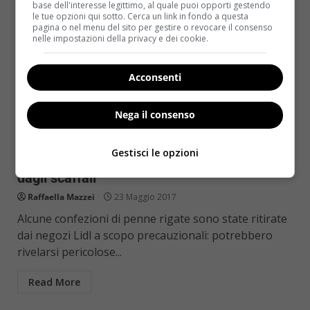
base dell'interesse legittimo, al quale puoi opporti gestendo
le tue opzioni qui sotto. Cerca un link in fondo a questa
pagina o nel menu del sito per gestire o revocare il consenso
nelle impostazioni della privacy e dei cookie.
Acconsenti
Nega il consenso
Notizie
Gestisci le opzioni
Penne rigate pericolose: Lidl ritira il prodotto
dagli scaffali
Raffaella Mazzei
23 Maggio 2017
Alcune confezioni di penne rigate sono state ritirate
dai negozi Lidl a scopo precauzionali: potrebbero
rivelarsi pericolose...
Read More