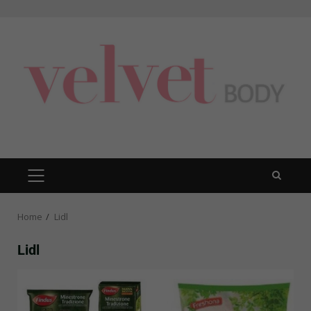
Skip
to
content
PRIMARY
MENU
Home
Lidl
Lidl