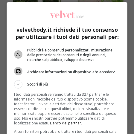
velvetbody.it richiede il tuo consenso
per utilizzare i tuoi dati personali per:
Notizie
Pubblicità e contenuti personalizzati, misurazione
delle prestazioni dei contenuti e degli annunci,
Minestrone Findus e Lidl ritirato per listeria:
ricerche sul pubblico, sviluppo di servizi
quali lotti, come comportarsi
Archiviare informazioni su dispositivo e/o accedervi
Raffaella Mazzei
8 Luglio 2018
Alcuni lotti con ricette di minestrone sono stati
Scopri di più
ritirati dal commercio per ragioni preventive:
I tuoi dati personali verranno trattati da 327 partner e le
coinvolti Findus, Lidl...
informazioni raccolte dal tuo dispositivo (come cookie,
identificatori univoci e altri dati del dispositivo) potrebbero
essere condivise con questi ultimi, da loro visualizzate e
Read More
memorizzate oppure essere usate nello specifico da questo
sito. Noi e i nostri partner potremmo utilizzare dati di
localizzazione esatti.
Elenco dei partner
.
Alcuni fornitori potrebbero trattare i tuoi dati personali sulla