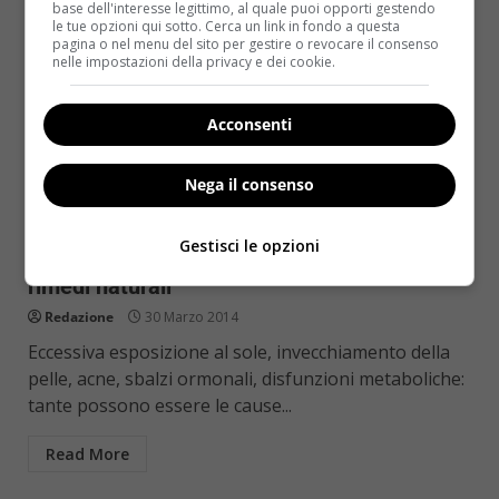
base dell'interesse legittimo, al quale puoi opporti gestendo
le tue opzioni qui sotto. Cerca un link in fondo a questa
pagina o nel menu del sito per gestire o revocare il consenso
nelle impostazioni della privacy e dei cookie.
Acconsenti
Nega il consenso
Bellezza
Gestisci le opzioni
Macchie della pelle: curarle è possibile con
rimedi naturali
Redazione
30 Marzo 2014
Eccessiva esposizione al sole, invecchiamento della
pelle, acne, sbalzi ormonali, disfunzioni metaboliche:
tante possono essere le cause...
Read More