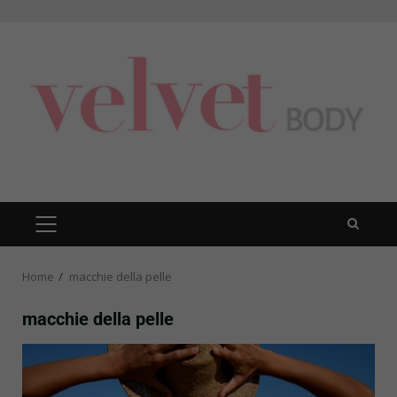
Skip
to
content
PRIMARY
MENU
Home
macchie della pelle
macchie della pelle