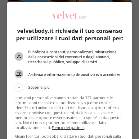
velvetbody.it richiede il tuo consenso
per utilizzare i tuoi dati personali per:
Bellezza
Pubblicità e contenuti personalizzati, misurazione
delle prestazioni dei contenuti e degli annunci,
Abbronzatura a macchie, quali sono le cause
ricerche sul pubblico, sviluppo di servizi
e i rimedi migliori
Archiviare informazioni su dispositivo e/o accedervi
Redazione
14 Luglio 2015
Per assicurarsi una abbronzatura uniforme e senza
Scopri di più
antiestetismi, è necessario prendere il sole con un
I tuoi dati personali verranno trattati da 327 partner e le
po’ di...
informazioni raccolte dal tuo dispositivo (come cookie,
identificatori univoci e altri dati del dispositivo) potrebbero
essere condivise con questi ultimi, da loro visualizzate e
Read More
memorizzate oppure essere usate nello specifico da questo
sito. Noi e i nostri partner potremmo utilizzare dati di
localizzazione esatti.
Elenco dei partner
.
Alcuni fornitori potrebbero trattare i tuoi dati personali sulla