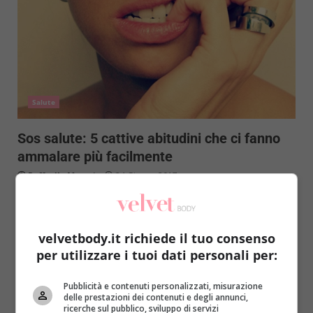
Salute
Sos salute: 5 cattive abitudini che ci fanno
ammalare più facilmente
Raffaella Mazzei
24 Giugno 2017
Virus e batteri mettono a repentaglio la salute ma
ciascun individuo possiede anche diverse cattive
abitudini che...
velvetbody.it richiede il tuo consenso
per utilizzare i tuoi dati personali per:
Read More
Pubblicità e contenuti personalizzati, misurazione
delle prestazioni dei contenuti e degli annunci,
ricerche sul pubblico, sviluppo di servizi