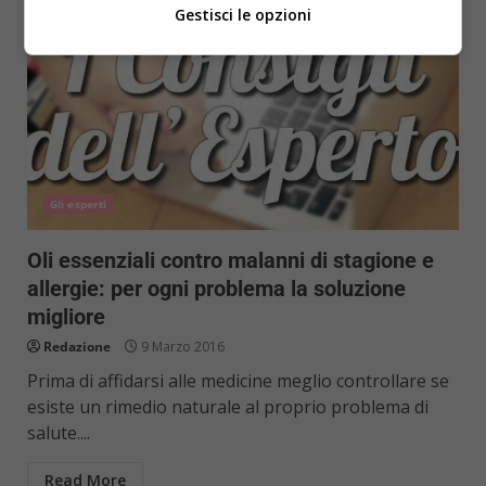
Gestisci le opzioni
Gli esperti
Oli essenziali contro malanni di stagione e
allergie: per ogni problema la soluzione
migliore
Redazione
9 Marzo 2016
Prima di affidarsi alle medicine meglio controllare se
esiste un rimedio naturale al proprio problema di
salute....
Read More