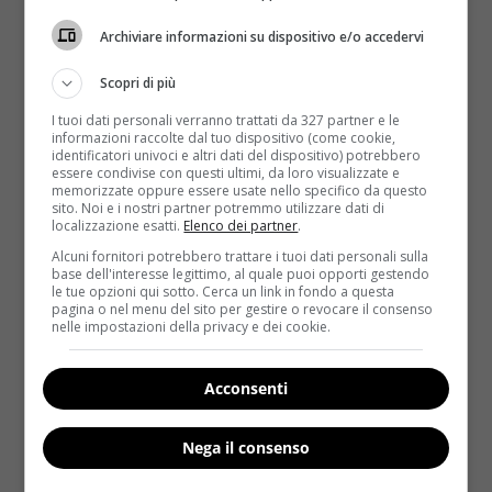
Archiviare informazioni su dispositivo e/o accedervi
Scopri di più
I tuoi dati personali verranno trattati da 327 partner e le
informazioni raccolte dal tuo dispositivo (come cookie,
identificatori univoci e altri dati del dispositivo) potrebbero
essere condivise con questi ultimi, da loro visualizzate e
memorizzate oppure essere usate nello specifico da questo
Sesso&Salute
sito. Noi e i nostri partner potremmo utilizzare dati di
localizzazione esatti.
Elenco dei partner
.
Beve frullati a base di sperma: così raccoglie
Alcuni fornitori potrebbero trattare i tuoi dati personali sulla
base dell'interesse legittimo, al quale puoi opporti gestendo
anticorpi per l’influenza
le tue opzioni qui sotto. Cerca un link in fondo a questa
pagina o nel menu del sito per gestire o revocare il consenso
Redazione
11 Novembre 2016
nelle impostazioni della privacy e dei cookie.
C’è chi assume vitamine, chi preferisce gli integratori
minerali, chi si impegna a bere spremute d’arancia e...
Acconsenti
Read More
Nega il consenso