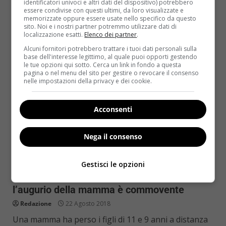
salute: affetta da emimelia fibulare, i suoi...
identificatori univoci e altri dati del dispositivo) potrebbero
essere condivise con questi ultimi, da loro visualizzate e
memorizzate oppure essere usate nello specifico da questo
Read More
sito. Noi e i nostri partner potremmo utilizzare dati di
localizzazione esatti.
Elenco dei partner
.
Alcuni fornitori potrebbero trattare i tuoi dati personali sulla
base dell'interesse legittimo, al quale puoi opporti gestendo
le tue opzioni qui sotto. Cerca un link in fondo a questa
pagina o nel menu del sito per gestire o revocare il consenso
nelle impostazioni della privacy e dei cookie.
Acconsenti
Nega il consenso
Kids
Gestisci le opzioni
Muoiono i 2 figli per una rara malattia,
l’augurio della mamma è commovente
Redazione
22 Agosto 2018
Una mamma ha perso i figli di 11 e 9 anni a distanza