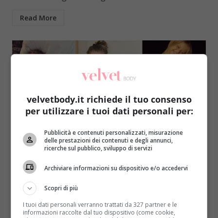
Read More
velvetbody.it richiede il tuo consenso
per utilizzare i tuoi dati personali per:
Pubblicità e contenuti personalizzati, misurazione
delle prestazioni dei contenuti e degli annunci,
Kids
ricerche sul pubblico, sviluppo di servizi
Penny: gamba amputata a 1 anno ma oggi
Archiviare informazioni su dispositivo e/o accedervi
sorprende tutti [VIDEO]
Scopri di più
Redazione
27 Agosto 2018
I tuoi dati personali verranno trattati da 327 partner e le
Penny è una bimba nata con un grave problema di
informazioni raccolte dal tuo dispositivo (come cookie,