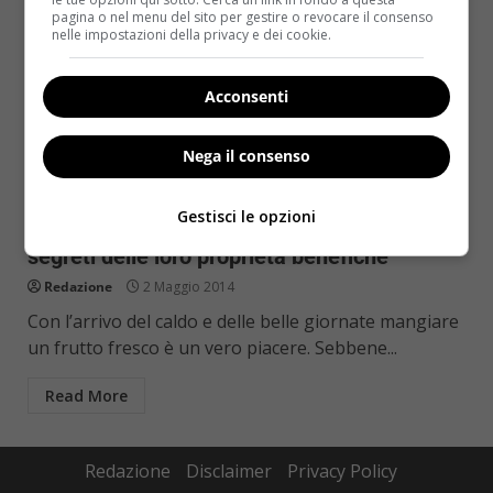
pagina o nel menu del sito per gestire o revocare il consenso
nelle impostazioni della privacy e dei cookie.
Acconsenti
Nega il consenso
Bellezza
Gestisci le opzioni
Frutti esotici alleati di salute e bellezza: i
segreti delle loro proprietà benefiche
Redazione
2 Maggio 2014
Con l’arrivo del caldo e delle belle giornate mangiare
un frutto fresco è un vero piacere. Sebbene...
Read More
Redazione
Disclaimer
Privacy Policy