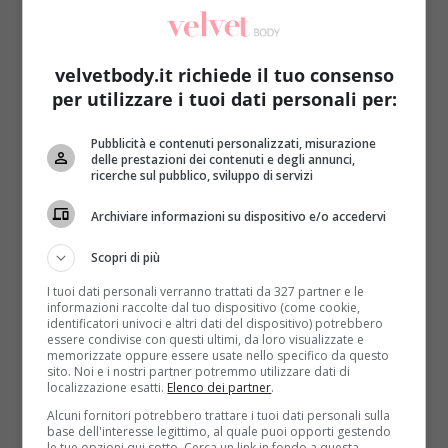
velvetbody.it richiede il tuo consenso
per utilizzare i tuoi dati personali per:
Pubblicità e contenuti personalizzati, misurazione
Rimedi Naturali
delle prestazioni dei contenuti e degli annunci,
ricerche sul pubblico, sviluppo di servizi
Mango contro tumori e i chili di troppo: 5
Archiviare informazioni su dispositivo e/o accedervi
motivi per mangiarlo sempre
Redazione
9 Maggio 2016
Scopri di più
Il mango è un frutto saporito ed esotico, buono sia
I tuoi dati personali verranno trattati da 327 partner e le
da mangiare che da bere. La sua...
informazioni raccolte dal tuo dispositivo (come cookie,
identificatori univoci e altri dati del dispositivo) potrebbero
essere condivise con questi ultimi, da loro visualizzate e
Read More
memorizzate oppure essere usate nello specifico da questo
sito. Noi e i nostri partner potremmo utilizzare dati di
localizzazione esatti.
Elenco dei partner
.
Alcuni fornitori potrebbero trattare i tuoi dati personali sulla
base dell'interesse legittimo, al quale puoi opporti gestendo
le tue opzioni qui sotto. Cerca un link in fondo a questa