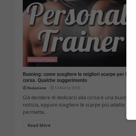
Personal Trainer
Running: come scegliere le migliori scarpe per la
corsa. Qualche suggerimento
Redazione
14 Marzo 2016
Già decidere di dedicarsi alla corsa è una buona
notizia, eppure scegliere le scarpe più adatte
permette...
Read More