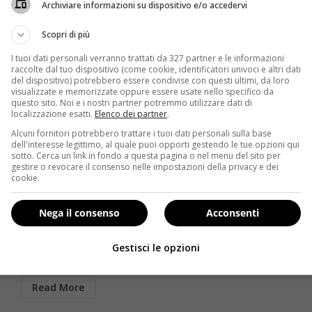
Archiviare informazioni su dispositivo e/o accedervi
Scopri di più
I tuoi dati personali verranno trattati da 327 partner e le informazioni
raccolte dal tuo dispositivo (come cookie, identificatori univoci e altri dati
del dispositivo) potrebbero essere condivise con questi ultimi, da loro
visualizzate e memorizzate oppure essere usate nello specifico da
questo sito. Noi e i nostri partner potremmo utilizzare dati di
localizzazione esatti.
Elenco dei partner
.
Alcuni fornitori potrebbero trattare i tuoi dati personali sulla base
Esercizi in palestra
Fitness
dell'interesse legittimo, al quale puoi opporti gestendo le tue opzioni qui
sotto. Cerca un link in fondo a questa pagina o nel menu del sito per
gestire o revocare il consenso nelle impostazioni della privacy e dei
Aeroboxe: dimagrire e tonificare gambe e glutei
cookie.
entro l’estate
Redazione
8 Aprile 2014
Nega il consenso
Acconsenti
“Riuscirò a dimagrire in fretta tonificando gambe e
glutei entro l’estate?” È forse questa la domanda
Gestisci le opzioni
più...
Read More