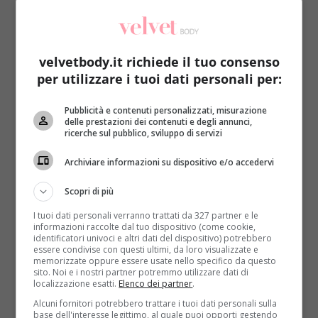
velvetbody.it richiede il tuo consenso
per utilizzare i tuoi dati personali per:
Benessere
Primo Piano
Pubblicità e contenuti personalizzati, misurazione
delle prestazioni dei contenuti e degli annunci,
ricerche sul pubblico, sviluppo di servizi
Mangiare di notte fa male? La scienza svela
l’incredibile risultato
Archiviare informazioni su dispositivo e/o accedervi
Roberta Gerboni
10 Agosto 2020
Scopri di più
Mangiare di notte fa male o fa bene? L’eterno
I tuoi dati personali verranno trattati da 327 partner e le
dilemma ha sempre diviso i ricercatori e l’opinione...
informazioni raccolte dal tuo dispositivo (come cookie,
identificatori univoci e altri dati del dispositivo) potrebbero
Read More
essere condivise con questi ultimi, da loro visualizzate e
memorizzate oppure essere usate nello specifico da questo
sito. Noi e i nostri partner potremmo utilizzare dati di
localizzazione esatti.
Elenco dei partner
.
Alcuni fornitori potrebbero trattare i tuoi dati personali sulla
base dell'interesse legittimo, al quale puoi opporti gestendo