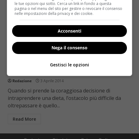
le tue opzioni qui sotto. Cerca un link in fondo a questa
pagina o nel menu del sito per gestire o revocare il consenso
nelle impostazioni della privacy e dei cookie.
Acconsenti
Nega il consenso
Diete
Dimagrire in fretta: gli orari da rispettare se
Gestisci le opzioni
si è a dieta
Redazione
3 Aprile 2014
Quando si prende la coraggiosa decisione di
intraprendere una dieta, l’ostacolo più difficile da
oltrepassare è quello...
Read More