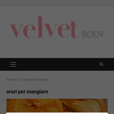
Skip
to
content
PRIMARY
MENU
Home
orari per mangiare
orari per mangiare