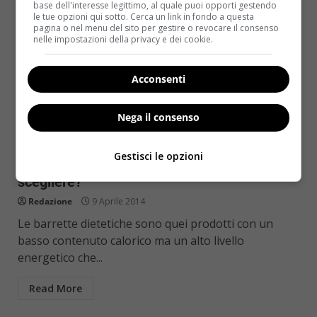
base dell'interesse legittimo, al quale puoi opporti gestendo
le tue opzioni qui sotto. Cerca un link in fondo a questa
pagina o nel menu del sito per gestire o revocare il consenso
nelle impostazioni della privacy e dei cookie.
Acconsenti
Nega il consenso
Snack spuntini e merende
Gestisci le opzioni
Barrette dietetiche per perdere peso: quali
scegliere?
Redazione
9 Aprile 2014
Le barrette dietetiche sono quei prodotti con un
basso contenuto calorico ma un alto livello
energetico che...
Read More