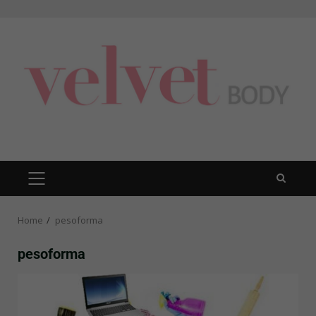
Skip
to
content
PRIMARY
MENU
Home
pesoforma
pesoforma