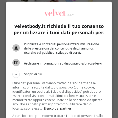
velvetbody.it richiede il tuo consenso
per utilizzare i tuoi dati personali per:
Gli esperti
Pubblicità e contenuti personalizzati, misurazione
delle prestazioni dei contenuti e degli annunci,
Una dieta per ogni professione: commessa,
ricerche sul pubblico, sviluppo di servizi
casalinga, manager o impiegata?
Archiviare informazioni su dispositivo e/o accedervi
Redazione
11 Maggio 2016
Ogni professione porta con sé della caratteristiche
Scopri di più
diverse e un diverso dispendio di energia. Per questo
I tuoi dati personali verranno trattati da 327 partner e le
è...
informazioni raccolte dal tuo dispositivo (come cookie,
identificatori univoci e altri dati del dispositivo) potrebbero
essere condivise con questi ultimi, da loro visualizzate e
Read More
memorizzate oppure essere usate nello specifico da questo
sito. Noi e i nostri partner potremmo utilizzare dati di
localizzazione esatti.
Elenco dei partner
.
Alcuni fornitori potrebbero trattare i tuoi dati personali sulla