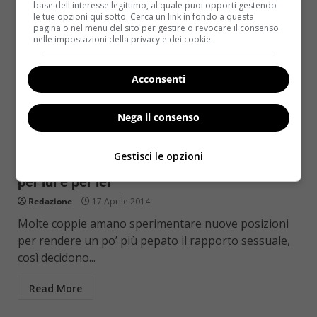
base dell'interesse legittimo, al quale puoi opporti gestendo
le tue opzioni qui sotto. Cerca un link in fondo a questa
pagina o nel menu del sito per gestire o revocare il consenso
nelle impostazioni della privacy e dei cookie.
Acconsenti
Nega il consenso
Sesso&Salute
Gestisci le opzioni
Sesso, le posizioni del kamasutra pericolose
per lui e per lei
Redazione
17 Aprile 2014
Molte coppie amano sperimentare nuove posizioni
per rendere un po’ più pepato il rapporto sessuale,
così decidono...
Read More