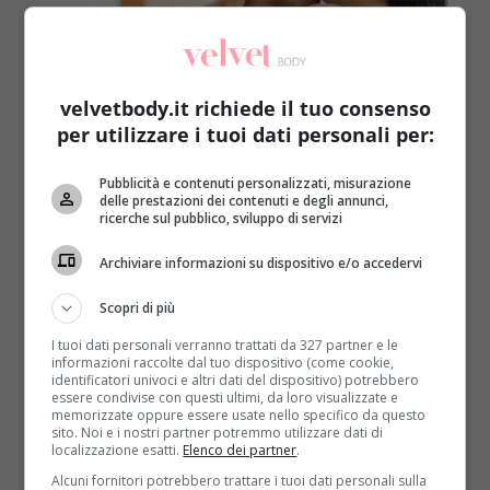
velvetbody.it richiede il tuo consenso
per utilizzare i tuoi dati personali per:
Sesso
Pubblicità e contenuti personalizzati, misurazione
delle prestazioni dei contenuti e degli annunci,
Avete paura di non soddisfare il vostro
ricerche sul pubblico, sviluppo di servizi
partner superdotato? Ecco la soluzione!
Archiviare informazioni su dispositivo e/o accedervi
Redazione
14 Novembre 2016
Esistono delle tecniche di penetrazione efficaci per
Scopri di più
chi ha un compagno superdotato. Bisogna solo
I tuoi dati personali verranno trattati da 327 partner e le
controllare la profondità...
informazioni raccolte dal tuo dispositivo (come cookie,
identificatori univoci e altri dati del dispositivo) potrebbero
essere condivise con questi ultimi, da loro visualizzate e
Read More
memorizzate oppure essere usate nello specifico da questo
sito. Noi e i nostri partner potremmo utilizzare dati di
localizzazione esatti.
Elenco dei partner
.
Alcuni fornitori potrebbero trattare i tuoi dati personali sulla