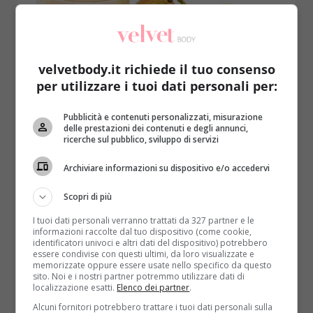
velvetbody.it richiede il tuo consenso
per utilizzare i tuoi dati personali per:
Rimedi Naturali
Pubblicità e contenuti personalizzati, misurazione
delle prestazioni dei contenuti e degli annunci,
Sbornia: il succo di pera è tra i rimedi
ricerche sul pubblico, sviluppo di servizi
naturali più efficaci contro i postumi
Archiviare informazioni su dispositivo e/o accedervi
Redazione
7 Dicembre 2015
Mal di testa, acidità di stomaco, nausea, inappetenza,
Scopri di più
affaticamento e disidratazione. I postumi di una
I tuoi dati personali verranno trattati da 327 partner e le
sbornia non...
informazioni raccolte dal tuo dispositivo (come cookie,
identificatori univoci e altri dati del dispositivo) potrebbero
essere condivise con questi ultimi, da loro visualizzate e
Read More
memorizzate oppure essere usate nello specifico da questo
sito. Noi e i nostri partner potremmo utilizzare dati di
localizzazione esatti.
Elenco dei partner
.
Alcuni fornitori potrebbero trattare i tuoi dati personali sulla