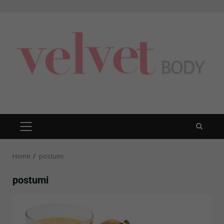
Skip
to
content
PRIMARY
MENU
Home
postumi
postumi