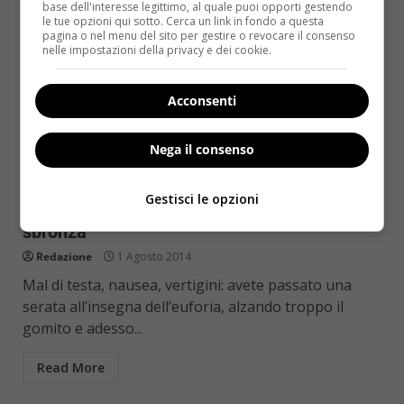
base dell'interesse legittimo, al quale puoi opporti gestendo
le tue opzioni qui sotto. Cerca un link in fondo a questa
pagina o nel menu del sito per gestire o revocare il consenso
nelle impostazioni della privacy e dei cookie.
Acconsenti
Nega il consenso
Salute
Gestisci le opzioni
Troppo alcool? Ecco come riprendersi da una
sbronza
Redazione
1 Agosto 2014
Mal di testa, nausea, vertigini: avete passato una
serata all’insegna dell’euforia, alzando troppo il
gomito e adesso...
Read More