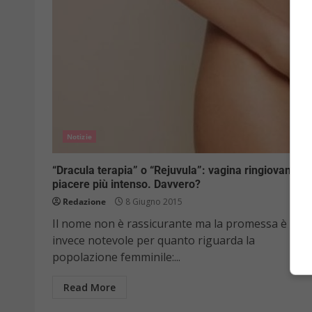
Notizie
“Dracula terapia” o “Rejuvula”: vagina ringiovanita 
piacere più intenso. Davvero?
Redazione
8 Giugno 2015
Il nome non è rassicurante ma la promessa è
invece notevole per quanto riguarda la
popolazione femminile:...
Read More