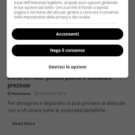
base dell'interesse legittimo, al quale puoi opporti gestendo
le tue opzioni qui sotto. Cerca un link in fondo a questa
pagina o nel menu del sito per gestire o revocare il consenso
nelle impostazioni della privacy e dei cookie.
Acconsenti
Nega il consenso
Diete
Gestisci le opzioni
Dieta del riso: pancia piatta e sostanze
preziose
Redazione
9 Ottobre 2014
Per dimagrire e depurarsi si può provare la dieta del
riso e sfruttare tutte le proprietà benefiche...
Read More