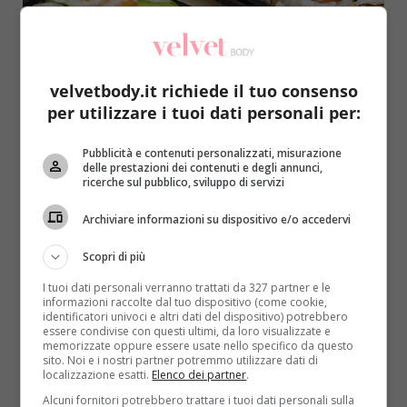
velvetbody.it richiede il tuo consenso
per utilizzare i tuoi dati personali per:
Notizie
Pubblicità e contenuti personalizzati, misurazione
delle prestazioni dei contenuti e degli annunci,
Sushi con riso integrale, la novità di Sushi
ricerche sul pubblico, sviluppo di servizi
Daily: più fibre, meno calorie e tante
Archiviare informazioni su dispositivo e/o accedervi
proteine
Redazione
27 Novembre 2015
Scopri di più
Sfiziosa, leggera e ricca di Omega 3, la cucina
I tuoi dati personali verranno trattati da 327 partner e le
giapponese ha conquistato negli ultimi anni un
informazioni raccolte dal tuo dispositivo (come cookie,
identificatori univoci e altri dati del dispositivo) potrebbero
posto...
essere condivise con questi ultimi, da loro visualizzate e
memorizzate oppure essere usate nello specifico da questo
sito. Noi e i nostri partner potremmo utilizzare dati di
Read More
localizzazione esatti.
Elenco dei partner
.
Alcuni fornitori potrebbero trattare i tuoi dati personali sulla