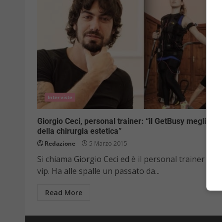
Interviste
Giorgio Ceci, personal trainer: “il GetBusy meglio
della chirurgia estetica”
Redazione
5 Marzo 2015
Si chiama Giorgio Ceci ed è il personal trainer dei
vip. Ha alle spalle un passato da...
Read More