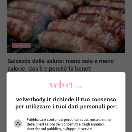
Benessere
Salsiccia della salute: meno sale e meno
calorie. Cos’è e perché fa bene?
Redazione
22 Agosto 2016
La salsiccia della salute ha lo scopo di salvaguardare
il benessere fisico degli italiani e rientra in...
velvetbody.it richiede il tuo consenso
per utilizzare i tuoi dati personali per:
Read More
Pubblicità e contenuti personalizzati, misurazione
delle prestazioni dei contenuti e degli annunci,
ricerche sul pubblico, sviluppo di servizi