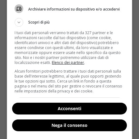
Archiviare informazioni su dispositivo e/o accedervi
Scopri di più
I tuoi dati personali verranno trattati da 327 partner e le
informazioni raccolte dal tuo dispositivo (come cookie,
identificatori univoci e altri dati del dispositivo) potrebbero
essere condivise con questi ultimi, da loro visualizzate e
Notizie
memorizzate oppure essere usate nello specifico da questo
sito. Noi e i nostri partner potremmo utilizzare dati di
localizzazione esatti.
Elenco dei partner
.
Salsiccia, pancetta e hamburger causano il
Alcuni fornitori potrebbero trattare i tuoi dati personali sulla
cancro: “Pericolose come le sigarette”
base dell'interesse legittimo, al quale puoi opporti gestendo
le tue opzioni qui sotto. Cerca un link in fondo a questa
Redazione
23 Ottobre 2015
pagina o nel menu del sito per gestire o revocare il consenso
nelle impostazioni della privacy e dei cookie.
McDonald, Burger King e gli altri fast food, ma anche
le sempre più celebrate hamburgerie che stanno...
Acconsenti
Read More
Nega il consenso