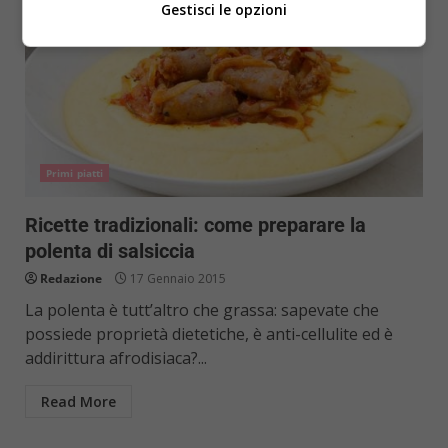
Gestisci le opzioni
Primi piatti
Ricette tradizionali: come preparare la
polenta di salsiccia
Redazione
17 Gennaio 2015
La polenta è tutt’altro che grassa: sapevate che
possiede proprietà dietetiche, è anti-cellulite ed è
addirittura afrodisiaca?...
Read More