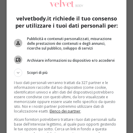
velvetbody.it richiede il tuo consenso
per utilizzare i tuoi dati personali per:
Pubblicità e contenuti personalizzati, misurazione
delle prestazioni dei contenuti e degli annunci,
Chirurgia estetica
ricerche sul pubblico, sviluppo di servizi
Occhiaie e borse, un nuovo filler le elimina
Archiviare informazioni su dispositivo e/o accedervi
Redazione
30 Gennaio 2014
Scopri di più
Borse e occhiaie rendono spento il vostro sguardo e
cercate una soluzione definitiva? Se i rimedi della...
I tuoi dati personali verranno trattati da 327 partner e le
informazioni raccolte dal tuo dispositivo (come cookie,
identificatori univoci e altri dati del dispositivo) potrebbero
Read More
essere condivise con questi ultimi, da loro visualizzate e
memorizzate oppure essere usate nello specifico da questo
sito. Noi e i nostri partner potremmo utilizzare dati di
localizzazione esatti.
Elenco dei partner
.
Alcuni fornitori potrebbero trattare i tuoi dati personali sulla
base dell'interesse legittimo, al quale puoi opporti gestendo
le tue opzioni qui sotto. Cerca un link in fondo a questa