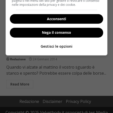
pagina o nel menu del sito per gestire o revocare il consenso
nelle impostazioni della privacy e dei cookie.
Acconsenti
Nega il consenso
Rimedi Naturali
Come eliminare le borse sotto gli occhi: i
Gestisci le opzioni
rimedi naturali
Redazione
24 Gennaio 2014
Quando vi alzate al mattino il vostro sguardo è
stanco e spento? Potrebbe essere colpa delle borse...
Read More
Redazione
Disclaimer
Privacy Policy
Copyright © 2025 Velvetbody.it proprietà di Jws Media