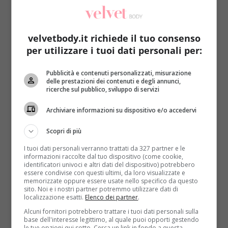
velvetbody.it richiede il tuo consenso
per utilizzare i tuoi dati personali per:
Pubblicità e contenuti personalizzati, misurazione
Notizie
delle prestazioni dei contenuti e degli annunci,
ricerche sul pubblico, sviluppo di servizi
Siringa infetta nella pompa di benzina:
Archiviare informazioni su dispositivo e/o accedervi
sfatata la nuova bufala del web
Redazione
22 Giugno 2017
Scopri di più
Siringa infetta nella pompa di benzina: è questa la
I tuoi dati personali verranno trattati da 327 partner e le
vecchia-nuova bufala, con tanto di foto al seguito,...
informazioni raccolte dal tuo dispositivo (come cookie,
identificatori univoci e altri dati del dispositivo) potrebbero
essere condivise con questi ultimi, da loro visualizzate e
Read More
memorizzate oppure essere usate nello specifico da questo
sito. Noi e i nostri partner potremmo utilizzare dati di
localizzazione esatti.
Elenco dei partner
.
Alcuni fornitori potrebbero trattare i tuoi dati personali sulla
base dell'interesse legittimo, al quale puoi opporti gestendo
le tue opzioni qui sotto. Cerca un link in fondo a questa