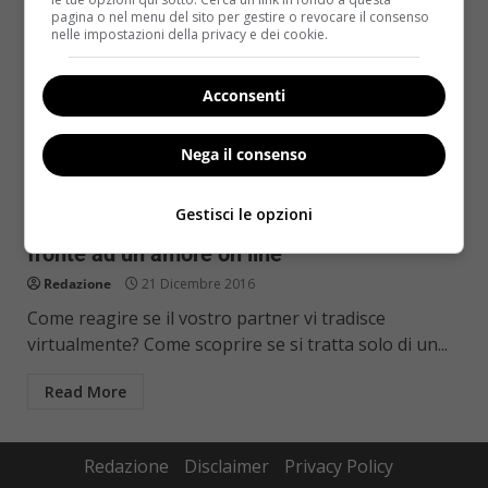
pagina o nel menu del sito per gestire o revocare il consenso
nelle impostazioni della privacy e dei cookie.
Acconsenti
Nega il consenso
Sesso
Gestisci le opzioni
Tradimento virtuale: come comportarsi di
fronte ad un amore on line
Redazione
21 Dicembre 2016
Come reagire se il vostro partner vi tradisce
virtualmente? Come scoprire se si tratta solo di un...
Read More
Redazione
Disclaimer
Privacy Policy