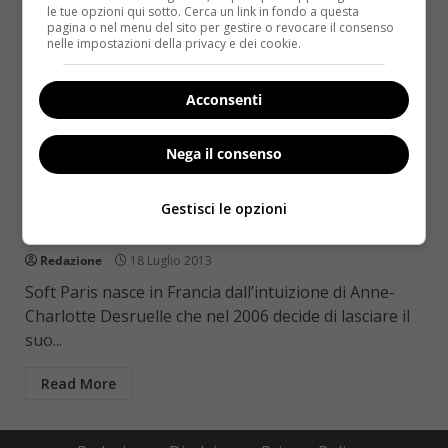
le tue opzioni qui sotto. Cerca un link in fondo a questa
pagina o nel menu del sito per gestire o revocare il consenso
nelle impostazioni della privacy e dei cookie.
Acconsenti
Nega il consenso
Sesso
Sesso: Soft Paris e i suoi sexy toys arrivano
Gestisci le opzioni
in Italia
Redazione
18 Luglio 2013
Soft Paris nasce in Francia dall’intuizione di Anne-
Charlotte Desruelle che nel 2006 decide di lasciare il
suo...
Read More