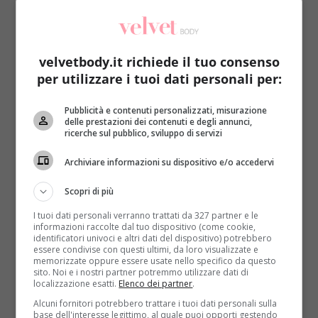
velvetbody.it richiede il tuo consenso
per utilizzare i tuoi dati personali per:
Sesso
Pubblicità e contenuti personalizzati, misurazione
delle prestazioni dei contenuti e degli annunci,
ricerche sul pubblico, sviluppo di servizi
Fantasie sessuali: fare l’amore in spiaggia al
primo posto
Archiviare informazioni su dispositivo e/o accedervi
Samantha Suriani
11 Agosto 2013
Scopri di più
Niente letto. Molto meglio fare l’amore in spiaggia.
I tuoi dati personali verranno trattati da 327 partner e le
Lo rivela un sondaggio di Soft Paris, brand francese...
informazioni raccolte dal tuo dispositivo (come cookie,
identificatori univoci e altri dati del dispositivo) potrebbero
Read More
essere condivise con questi ultimi, da loro visualizzate e
memorizzate oppure essere usate nello specifico da questo
sito. Noi e i nostri partner potremmo utilizzare dati di
localizzazione esatti.
Elenco dei partner
.
Alcuni fornitori potrebbero trattare i tuoi dati personali sulla
base dell'interesse legittimo, al quale puoi opporti gestendo