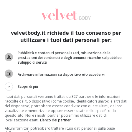
velvetbody.it richiede il tuo consenso per
utilizzare i tuoi dati personali per:
Pubblicità e contenuti personalizzati, misurazione delle
prestazioni dei contenuti e degli annunci, ricerche sul pubblico,
Kids
Notizie
sviluppo di servizi
er
Nonna sordomuta insegna il linguaggio dei segni alla
Im
Archiviare informazioni su dispositivo e/o accedervi
nipote: la conversazione più bella [VIDEO]
bi
Redazione
2 Maggio 2017
Scopri di più
Il rapporto tra nonna e nipote è sempre speciale,
L
I tuoi dati personali verranno trattati da 327 partner e le informazioni
ma nel caso delle due protagoniste del video...
de
raccolte dal tuo dispositivo (come cookie, identificatori univoci e altri dati
del dispositivo) potrebbero essere condivise con questi ultimi, da loro
ac
visualizzate e memorizzate oppure essere usate nello specifico da
Read More
questo sito. Noi e i nostri partner potremmo utilizzare dati di
localizzazione esatti.
Elenco dei partner
.
Alcuni fornitori potrebbero trattare i tuoi dati personali sulla base