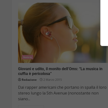
Notizie
Giovani e udito, il monito dell’Oms: “La musica in
cuffia è pericolosa”
Redazione
2 Marzo 2015
Dai rapper americani che portano in spalla il loro
stereo lungo la 5th Avenue (nonostante non
siano...