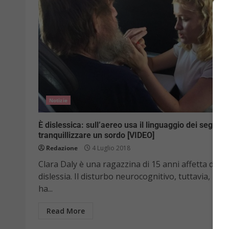
Notizie
È dislessica: sull’aereo usa il linguaggio dei segni p
tranquillizzare un sordo [VIDEO]
Redazione
4 Luglio 2018
Clara Daly è una ragazzina di 15 anni affetta da
dislessia. Il disturbo neurocognitivo, tuttavia, non
ha...
Read More