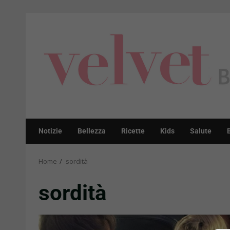
Skip
to
content
Notizie
Bellezza
Ricette
Kids
Salute
Home
sordità
sordità