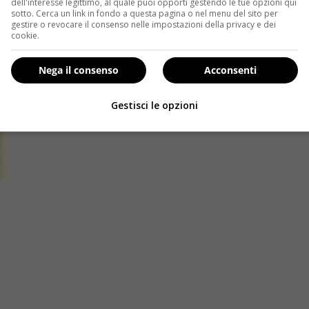
dell'interesse legittimo, al quale puoi opporti gestendo le tue opzioni qui
sotto. Cerca un link in fondo a questa pagina o nel menu del sito per
gestire o revocare il consenso nelle impostazioni della privacy e dei
cookie.
Nega il consenso
Acconsenti
Gestisci le opzioni