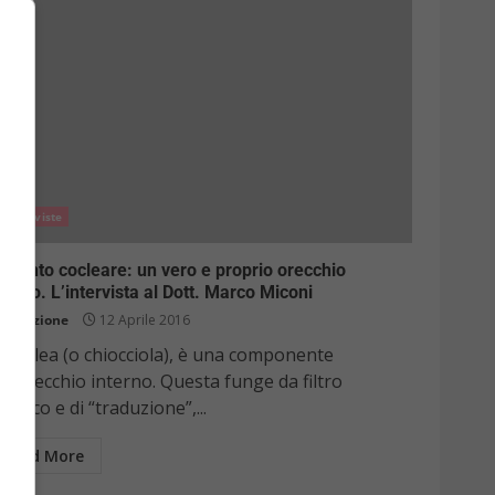
Interviste
pianto cocleare: un vero e proprio orecchio
onico. L’intervista al Dott. Marco Miconi
Redazione
12 Aprile 2016
a coclea (o chiocciola), è una componente
ll’orecchio interno. Questa funge da filtro
ustico e di “traduzione”,...
Read More