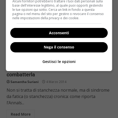
Alcuni fornitori potrebbero trattare i tuoi dati personali sulla
base dell'interesse legittimo, al quale puoi opporti gestendo
le tue opzioni qui sotto. Cerca un link in fondo a questa
pagina o nel menu del sito per gestire o revocare il consenso
nelle impostazioni della privacy e dei cookie.
Acconsenti
Nega il consenso
Rimedi Naturali
Gestisci le opzioni
Stanchezza cronica: i rimedi naturali per
combatterla
Samantha Suriani
4 Marzo 2014
Non si tratta di stanchezza normale, ma di sindrome
da fatica (o stanchezza) cronica: come riporta
l’Annals...
Read More