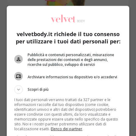
velvetbody.it richiede il tuo consenso
per utilizzare i tuoi dati personali per:
Salute
Pubblicità e contenuti personalizzati, misurazione
Sindrome da burnout: cos’è e come si
delle prestazioni dei contenuti e degli annunci,
ricerche sul pubblico, sviluppo di servizi
supera l’esaurimento nervoso causato dal
lavoro
Archiviare informazioni su dispositivo e/o accedervi
Redazione
11 Luglio 2014
Scopri di più
La Sindrome da Burnout, letteralmente “scoppiato”,
I tuoi dati personali verranno trattati da 327 partner e le
“bruciato”, è una malattia da eccesso di stress che
informazioni raccolte dal tuo dispositivo (come cookie,
colpisce sorpattutto...
identificatori univoci e altri dati del dispositivo) potrebbero
essere condivise con questi ultimi, da loro visualizzate e
memorizzate oppure essere usate nello specifico da questo
Read More
sito. Noi e i nostri partner potremmo utilizzare dati di
localizzazione esatti.
Elenco dei partner
.