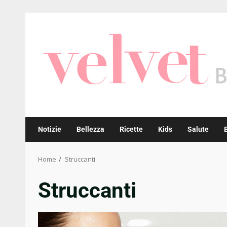
Skip
to
content
Notizie
Bellezza
Ricette
Kids
Salute
Home
Struccanti
Struccanti