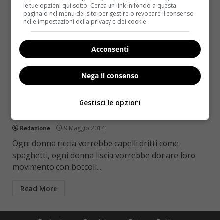
le tue opzioni qui sotto. Cerca un link in fondo a questa
pagina o nel menu del sito per gestire o revocare il consenso
nelle impostazioni della privacy e dei cookie.
Acconsenti
Nega il consenso
Bellezza
Piastra per capelli: le 10 cose da non fare
Gestisci le opzioni
mai
Redazione
9 Maggio 2014
Ogni donna riccia vorrebbe capelli dritti come
spaghetti, ogni donna liscia vorrebbe donare loro
movimento con boccoli...
Read More