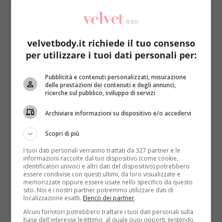
velvetbody.it richiede il tuo consenso
per utilizzare i tuoi dati personali per:
Bellezza
Pubblicità e contenuti personalizzati, misurazione
delle prestazioni dei contenuti e degli annunci,
ricerche sul pubblico, sviluppo di servizi
Shampoo lisciante per avere capelli sempre
perfetti: quale scegliere?
Archiviare informazioni su dispositivo e/o accedervi
Redazione
22 Maggio 2014
Scopri di più
Capelli lisci come spaghetti. Corti, medi o lunghi non
I tuoi dati personali verranno trattati da 327 partner e le
conta, l’importante è che siano lisci, anzi, liscissimi...
informazioni raccolte dal tuo dispositivo (come cookie,
identificatori univoci e altri dati del dispositivo) potrebbero
Read More
essere condivise con questi ultimi, da loro visualizzate e
memorizzate oppure essere usate nello specifico da questo
sito. Noi e i nostri partner potremmo utilizzare dati di
localizzazione esatti.
Elenco dei partner
.
Alcuni fornitori potrebbero trattare i tuoi dati personali sulla
base dell'interesse legittimo, al quale puoi opporti gestendo