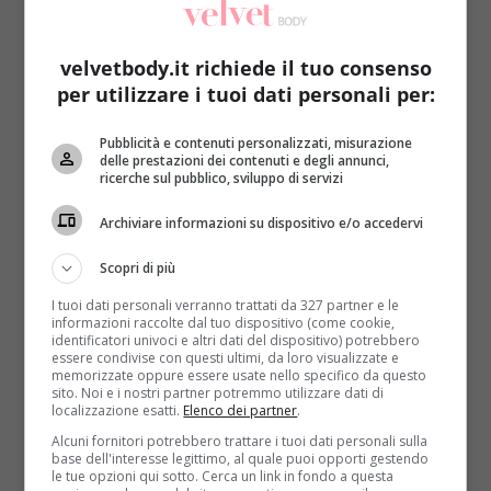
velvetbody.it richiede il tuo consenso
per utilizzare i tuoi dati personali per:
Pubblicità e contenuti personalizzati, misurazione
delle prestazioni dei contenuti e degli annunci,
Ricette
ricerche sul pubblico, sviluppo di servizi
Ricette gustose: come preparare una torta
Archiviare informazioni su dispositivo e/o accedervi
salata di inizio autunno
Scopri di più
Redazione
22 Settembre 2013
I tuoi dati personali verranno trattati da 327 partner e le
Ormai l’estate è finita e l’autunno porta con sé colori
informazioni raccolte dal tuo dispositivo (come cookie,
caldi e confortanti: per questo anche alcuni...
identificatori univoci e altri dati del dispositivo) potrebbero
essere condivise con questi ultimi, da loro visualizzate e
memorizzate oppure essere usate nello specifico da questo
Read More
sito. Noi e i nostri partner potremmo utilizzare dati di
localizzazione esatti.
Elenco dei partner
.
Alcuni fornitori potrebbero trattare i tuoi dati personali sulla
base dell'interesse legittimo, al quale puoi opporti gestendo
le tue opzioni qui sotto. Cerca un link in fondo a questa