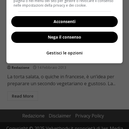
pagina o nel menu del sito per gestire o revocare il consenso
nelle impostazioni della privacy e dei cookie.
Acconsenti
Nega il consenso
Antipasti
Ricette
Secondi piatti
Vegetariane
Gestisci le opzioni
Secondi vegetariani: la quiche ai carciofi
Redazione
14 Febbraio 2013
La torta salata, o quiche in francese, è un’idea per
preparare un secondo vegetariano e gustoso. La...
Read More
Redazione
Disclaimer
Privacy Policy
Copyright © 2025 Velvetbody.it proprietà di Jws Media