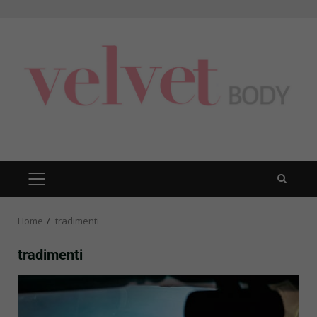
Skip
to
content
PRIMARY
MENU
Home
tradimenti
tradimenti