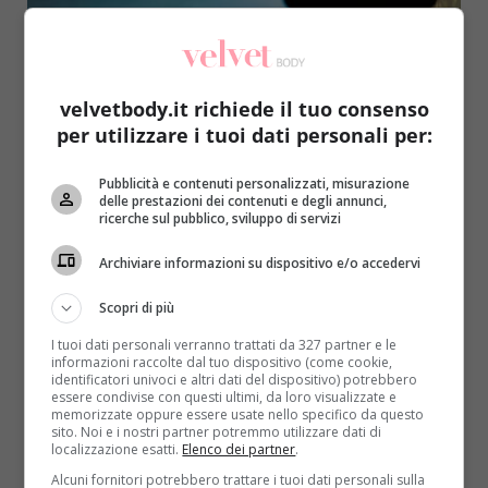
velvetbody.it richiede il tuo consenso
per utilizzare i tuoi dati personali per:
Sesso
Pubblicità e contenuti personalizzati, misurazione
delle prestazioni dei contenuti e degli annunci,
Infedeltà: il 19% degli italiani tradisce in
ricerche sul pubblico, sviluppo di servizi
automobile e il 90% di loro non viene
Archiviare informazioni su dispositivo e/o accedervi
scoperto
Redazione
19 Agosto 2015
Scopri di più
L’automobile viene considerata da molti italiani alla
I tuoi dati personali verranno trattati da 327 partner e le
stregua di una seconda casa, anche perché a causa
informazioni raccolte dal tuo dispositivo (come cookie,
identificatori univoci e altri dati del dispositivo) potrebbero
del...
essere condivise con questi ultimi, da loro visualizzate e
memorizzate oppure essere usate nello specifico da questo
sito. Noi e i nostri partner potremmo utilizzare dati di
Read More
localizzazione esatti.
Elenco dei partner
.
Alcuni fornitori potrebbero trattare i tuoi dati personali sulla