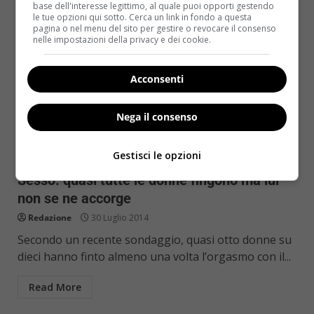
base dell'interesse legittimo, al quale puoi opporti gestendo
le tue opzioni qui sotto. Cerca un link in fondo a questa
pagina o nel menu del sito per gestire o revocare il consenso
nelle impostazioni della privacy e dei cookie.
Acconsenti
Nega il consenso
Notizie
Gestisci le opzioni
Sesso: quasi tutte le donne fingono ma lui
non se ne accorge
Redazione
30 Luglio 2014
Secondo un recente sondaggio, quasi otto donne su
dieci hanno finto almeno una volta l’orgasmo con il...
Read More